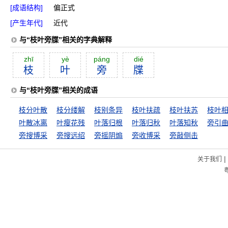
[成语结构]
偏正式
[产生年代]
近代
与“枝叶旁牒”相关的字典解释
zhī
yè
páng
dié
枝
叶
旁
牒
与“枝叶旁牒”相关的成语
枝分叶散
枝分缕解
枝别条异
枝叶扶疏
枝叶扶苏
枝叶
叶散冰离
叶瘦花残
叶落归根
叶落归秋
叶落知秋
旁引
旁搜博采
旁搜远绍
旁摇阴煽
旁收博采
旁敲侧击
|
关于我们
粤