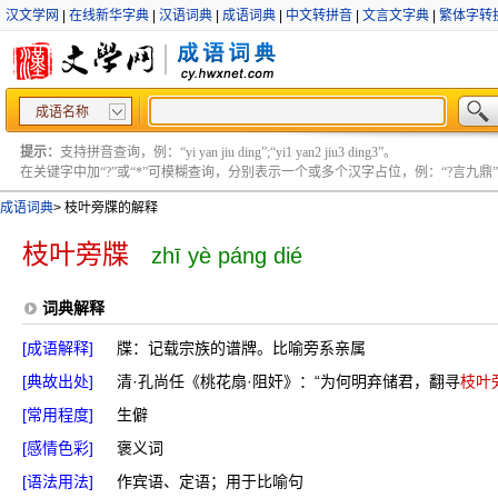
汉文学网
|
在线新华字典
|
汉语词典
|
成语词典
|
中文转拼音
|
文言文字典
|
繁体字转
成语名称
提示：
支持拼音查询，例：“yi yan jiu ding”;“yi1 yan2 jiu3 ding3”。
在关键字中加“?”或“*”可模糊查询，分别表示一个或多个汉字占位，例：“?言九鼎” ;“?言
成语词典
>
枝叶旁牒的解释
枝叶旁牒
zhī yè páng dié
词典解释
[成语解释]
牒：记载宗族的谱牌。比喻旁系亲属
[典故出处]
清·孔尚任《桃花扇·阻奸》：“为何明弃储君，翻寻
枝叶
[常用程度]
生僻
[感情色彩]
褒义词
[语法用法]
作宾语、定语；用于比喻句