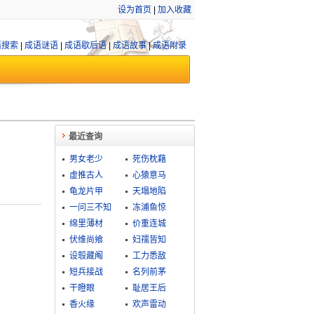
设为首页
|
加入收藏
语搜索
|
成语谜语
|
成语歇后语
|
成语故事
|
成语附录
最近查询
男女老少
死伤枕藉
虚推古人
心猿意马
龟龙片甲
天塌地陷
一问三不知
冻浦鱼惊
绵里薄材
价重连城
伏维尚飨
妇孺皆知
设彀藏阄
工力悉敌
短兵接战
名列前茅
干瞪眼
耻居王后
香火缘
欢声雷动