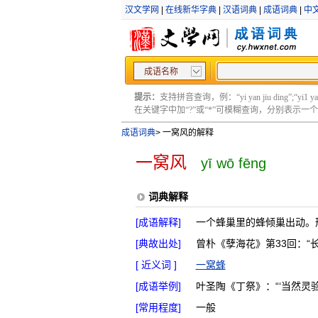
汉文学网
|
在线新华字典
|
汉语词典
|
成语词典
|
中
成语名称
提示：
支持拼音查询，例：“yi yan jiu ding”;“yi1 yan2
在关键字中加“?”或“*”可模糊查询，分别表示一个或多
成语词典
>
一窝风的解释
一窝风
yī wō fēng
词典解释
[成语解释]
一个蜂巢里的蜂倾巢出动。
[典故出处]
曾朴《孽海花》第33回：“
[ 近义词 ]
一窝蜂
[成语举例]
叶圣陶《丁祭》：“‘当然灵验
[常用程度]
一般