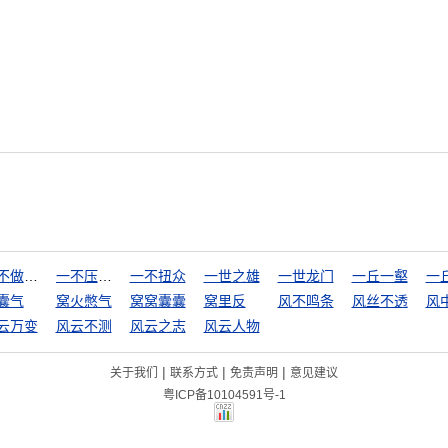
一不做，二不休
一不压众，百不随一
一不扭众
一世之雄
一世龙门
一丘一壑
一
囊气
窝火憋气
窝窝囊囊
窝里反
风不鸣条
风丝不透
风
云万变
风云不测
风云之志
风云人物
|
|
|
关于我们
联系方式
免责声明
意见建议
粤ICP备10104591号-1