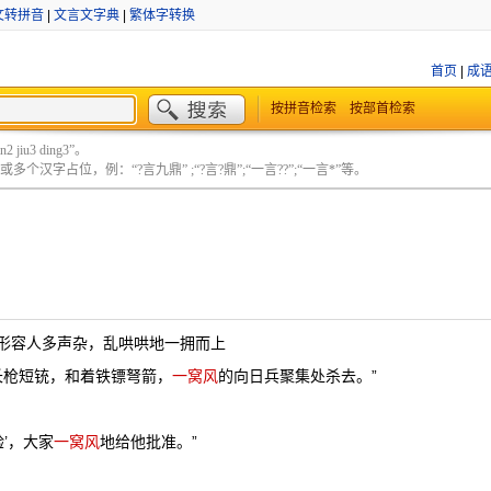
文转拼音
|
文言文字典
|
繁体字转换
首页
|
成
按拼音检索
按部首检索
 jiu3 ding3”。
个汉字占位，例：“?言九鼎” ;“?言?鼎”;“一言??”;“一言*”等。
形容人多声杂，乱哄哄地一拥而上
长枪短铳，和着铁镖弩箭，
一窝风
的向日兵聚集处杀去。”
’，大家
一窝风
地给他批准。”