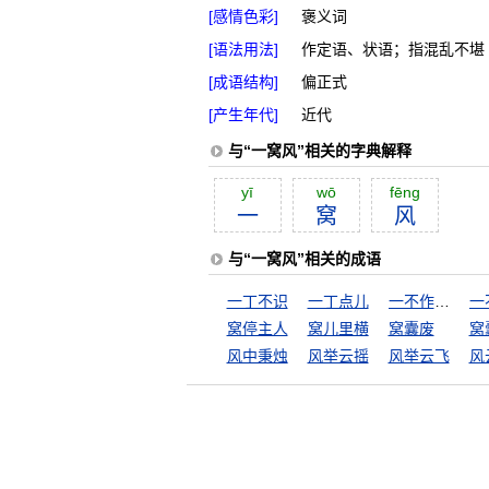
[感情色彩]
褒义词
[语法用法]
作定语、状语；指混乱不堪
[成语结构]
偏正式
[产生年代]
近代
与“一窝风”相关的字典解释
yī
wō
fēng
一
窝
风
与“一窝风”相关的成语
一丁不识
一丁点儿
一不作，二不休
窝停主人
窝儿里横
窝囊废
窝
风中秉烛
风举云摇
风举云飞
风