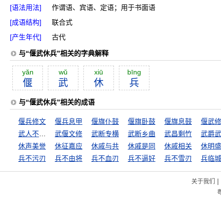
[语法用法]
作谓语、宾语、定语；用于书面语
[成语结构]
联合式
[产生年代]
古代
与“偃武休兵”相关的字典解释
yăn
wŭ
xiū
bīng
偃
武
休
兵
与“偃武休兵”相关的成语
偃兵修文
偃兵息甲
偃旗仆鼓
偃旗卧鼓
偃旗息鼓
偃武
武人不惜死
武偃文修
武断专横
武断乡曲
武昌剩竹
武爵
休声美誉
休征嘉应
休戚与共
休戚是同
休戚相关
休明
兵不污刃
兵不由将
兵不血刃
兵不逼好
兵不雪刃
兵临
|
关于我们
粤