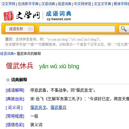
汉文学网
|
在线新华字典
|
汉语词典
|
成语词典
|
中文转拼音
|
文言文字典
|
繁体字转
成语名称
提示：
支持拼音查询，例：“yi yan jiu ding”;“yi1 yan2 jiu3 ding3”。
在关键字中加“?”或“*”可模糊查询，分别表示一个或多个汉字占位，例：“?言九鼎” ;“?言
成语词典
>
偃武休兵的解释
偃武休兵
yǎn wǔ xiū bīng
词典解释
[成语解释]
停息武备，不事战争。同“偃武息戈”。
[典故出处]
宋·岳飞《乞解军务第三札子》：“今讲好已定，两宫天
[ 近义词 ]
偃武息戈
、
偃武櫜兵
[常用程度]
一般
[感情色彩]
褒义词