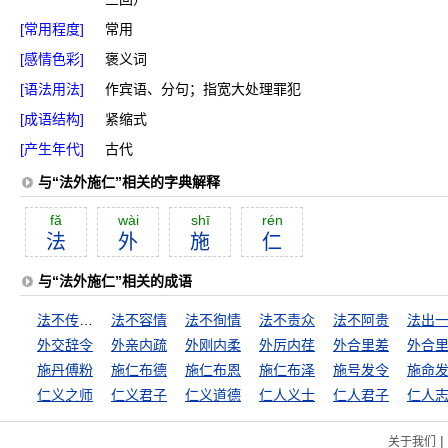
[常用程度]
常用
[感情色彩]
褒义词
[语法用法]
作宾语、分句；指宽大处理罪犯
[成语结构]
紧缩式
[产生年代]
古代
与“法外施仁”相关的字典解释
fă
wài
shī
rén
法
外
施
仁
与“法外施仁”相关的成语
法不传六耳
法不容情
法不徇情
法不责众
法不阿贵
法出
外交辞令
外亲内疏
外刚内柔
外厉内荏
外合里差
外合
施丹傅粉
施仁布德
施仁布恩
施仁布泽
施号发令
施命
仁义之师
仁义君子
仁义道德
仁人义士
仁人君子
仁人
|
关于我们