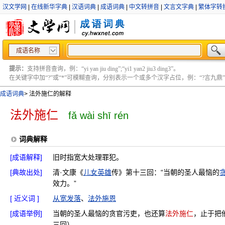
汉文学网
|
在线新华字典
|
汉语词典
|
成语词典
|
中文转拼音
|
文言文字典
|
繁体字转
成语名称
提示：
支持拼音查询，例：“yi yan jiu ding”;“yi1 yan2 jiu3 ding3”。
在关键字中加“?”或“*”可模糊查询，分别表示一个或多个汉字占位，例：“?言九鼎” ;“?言
成语词典
>
法外施仁的解释
法外施仁
fǎ wài shī rén
词典解释
[成语解释]
旧时指宽大处理罪犯。
[典故出处]
清·文康《
儿女英雄
传》第十三回：“当朝的圣人最恼的
效力。”
[ 近义词 ]
从宽发落
、
法外施恩
[成语举例]
当朝的圣人最恼的贪官污吏，也还算
法外施仁
，止于把
三回）