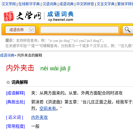
汉文学网
|
在线新华字典
|
汉语词典
|
成语词典
|
中文转拼音
|
文言文字典
|
繁体字转
成语名称
提示：
支持拼音查询，例：“yi yan jiu ding”;“yi1 yan2 jiu3 ding3”。
在关键字中加“?”或“*”可模糊查询，分别表示一个或多个汉字占位，例：“?言九鼎” ;“?言
成语词典
>
内外夹击的解释
内外夹击
nèi wài jiā jī
词典解释
[成语解释]
夹：从两方面来的。从里、外两方面配合同时进攻
[典故出处]
郭沫若《洪波曲》第五章：“台儿庄正面之敌，经我军
烈，
空前未有
。”
[ 近义词 ]
内外夹攻
[常用程度]
一般