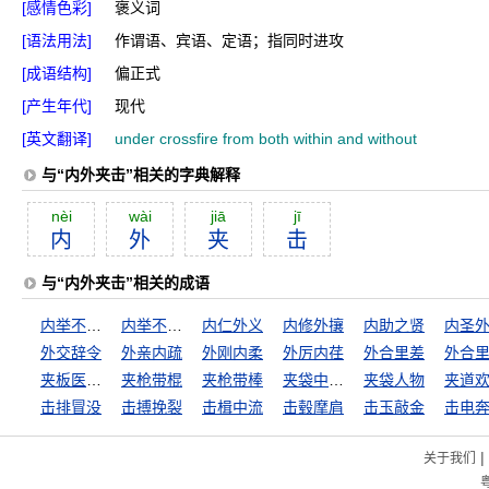
[感情色彩]
褒义词
[语法用法]
作谓语、宾语、定语；指同时进攻
[成语结构]
偏正式
[产生年代]
现代
[英文翻译]
under crossfire from both within and without
与“内外夹击”相关的字典解释
nèi
wài
jiā
jī
内
外
夹
击
与“内外夹击”相关的成语
内举不失其子，外举不失其仇
内举不避亲，外举不避怨
内仁外义
内修外攘
内助之贤
内圣
外交辞令
外亲内疏
外刚内柔
外厉内荏
外合里差
外合
夹板医驼子
夹枪带棍
夹枪带棒
夹袋中人物
夹袋人物
夹道
击排冒没
击搏挽裂
击楫中流
击毂摩肩
击玉敲金
击电
|
关于我们
粤