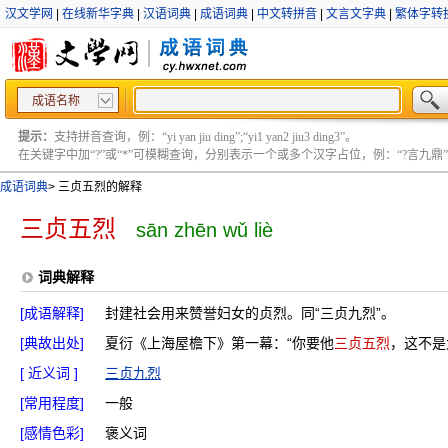
汉文学网
|
在线新华字典
|
汉语词典
|
成语词典
|
中文转拼音
|
文言文字典
|
繁体字转
成语名称
提示：
支持拼音查询，例：“yi yan jiu ding”;“yi1 yan2 jiu3 ding3”。
在关键字中加“?”或“*”可模糊查询，分别表示一个或多个汉字占位，例：“?言九鼎” ;“?言
成语词典
>
三贞五烈的解释
三贞五烈
sān zhēn wǔ liè
词典解释
[成语解释]
封建社会用来赞誉妇女的贞烈。同“三贞九烈”。
[典故出处]
夏衍《上海屋檐下》第一幕：“你要他
三贞五烈
，这不是
[ 近义词 ]
三贞九烈
[常用程度]
一般
[感情色彩]
褒义词