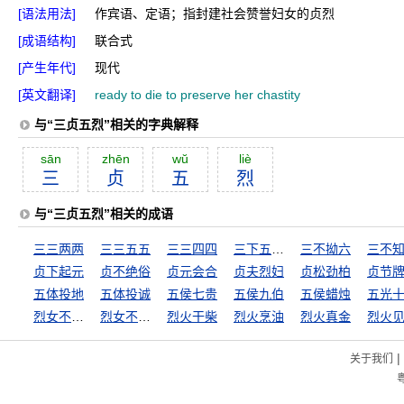
[语法用法]
作宾语、定语；指封建社会赞誉妇女的贞烈
[成语结构]
联合式
[产生年代]
现代
[英文翻译]
ready to die to preserve her chastity
与“三贞五烈”相关的字典解释
sān
zhēn
wŭ
liè
三
贞
五
烈
与“三贞五烈”相关的成语
三三两两
三三五五
三三四四
三下五除二
三不拗六
三不
贞下起元
贞不绝俗
贞元会合
贞夫烈妇
贞松劲柏
贞节
五体投地
五体投诚
五侯七贵
五侯九伯
五侯蜡烛
五光
烈女不嫁二夫
烈女不更二夫
烈火干柴
烈火烹油
烈火真金
|
关于我们
粤