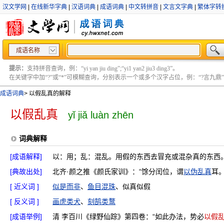
汉文学网
|
在线新华字典
|
汉语词典
|
成语词典
|
中文转拼音
|
文言文字典
|
繁体字转
成语名称
提示：
支持拼音查询，例：“yi yan jiu ding”;“yi1 yan2 jiu3 ding3”。
在关键字中加“?”或“*”可模糊查询，分别表示一个或多个汉字占位，例：“?言九鼎” ;“?言
成语词典
>
以假乱真的解释
以假乱真
yǐ jiǎ luàn zhēn
词典解释
[成语解释]
以：用；乱：混乱。用假的东西去冒充或混杂真的东西
[典故出处]
北齐·颜之推《颜氏家训》：“馀分闰位，谓
以伪乱真
耳。
[ 近义词 ]
似是而非
、
鱼目混珠
、似真似假
[ 反义词 ]
画虎类犬
、
刻鹄类鹜
[成语举例]
清 李百川《绿野仙踪》第四卷：“如此办法，势必
以假