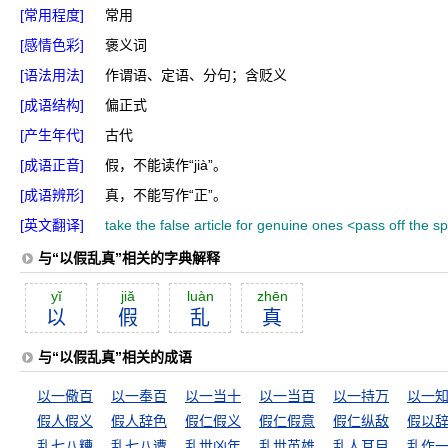
[常用程度]
常用
[感情色彩]
褒义词
[语法用法]
作谓语、定语、分句；含贬义
[成语结构]
偏正式
[产生年代]
古代
[成语正音]
假，不能读作“jià”。
[成语辨形]
真，不能写作“正”。
[英文翻译]
take the false article for genuine ones <pass off the 
与“以假乱真”相关的字典解释
yĭ
jiă
luàn
zhēn
以
假
乱
真
与“以假乱真”相关的成语
以一儆百
以一奉百
以一当十
以一当百
以一持万
以一
假人假义
假人辞色
假仁假义
假仁假意
假仁纵敌
假以
乱七八糟
乱七八遭
乱世凶年
乱世英雄
乱人耳目
乱作