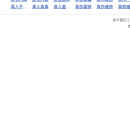
真人不露相
真人真事
真人面前不说假
真伪莫辨
真伪难辨
真假
|
关于我们
粤