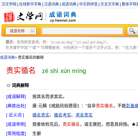
汉文学网
|
在线新华字典
|
汉语词典
|
成语词典
|
中文转拼音
|
文言文字典
|
繁体字转
成语名称
提示：
支持拼音查询，例：“yi yan jiu ding”;“yi1 yan2 jiu3 ding3”。
在关键字中加“?”或“*”可模糊查询，分别表示一个或多个汉字占位，例：“?言九鼎” ;“?言
成语词典
>
责实循名的解释
责实循名
zé shí xún míng
词典解释
[成语解释]
按其名而求其实。
[典故出处]
唐·元稹《戒励风俗德音》：“自非
责实循名
，不能
彰善
[ 近义词 ]
循名责实
、
循名考实
、
求名责实
[成语举例]
观者依检先后，
责实循名
，语无褒贬，而意具抑扬。★清
[常用程度]
生僻