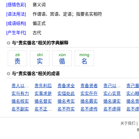
[感情色彩]
褒义词
[语法用法]
作谓语、宾语、定语；指要名实相符
[成语结构]
偏正式
[产生年代]
古代
与“责实循名”相关的字典解释
zé
shí
xún
míng
责
实
循
名
与“责实循名”相关的成语
责人以详，待己以廉
责先利后
责备求全
责备贤者
责己以周，待人以约
实与有力
实事求是
实偪处此
实实在在
实心实意
实心
循名核实
循名督实
循名考实
循名覈实
循名课实
循名
名不副实
名不正，言不顺
名不符实
名不虚传
名不虚得
名不
|
关于我们
粤