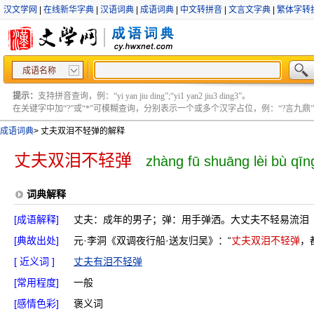
汉文学网
|
在线新华字典
|
汉语词典
|
成语词典
|
中文转拼音
|
文言文字典
|
繁体字转
成语名称
提示：
支持拼音查询，例：“yi yan jiu ding”;“yi1 yan2 jiu3 ding3”。
在关键字中加“?”或“*”可模糊查询，分别表示一个或多个汉字占位，例：“?言九鼎” ;“?言
成语词典
>
丈夫双泪不轻弹的解释
丈夫双泪不轻弹
zhàng fū shuāng lèi bù qīn
词典解释
[成语解释]
丈夫：成年的男子；弹：用手弹洒。大丈夫不轻易流泪
[典故出处]
元·李洞《双调夜行船·送友归吴》：“
丈夫双泪不轻弹
，
[ 近义词 ]
丈夫有泪不轻弹
[常用程度]
一般
[感情色彩]
褒义词