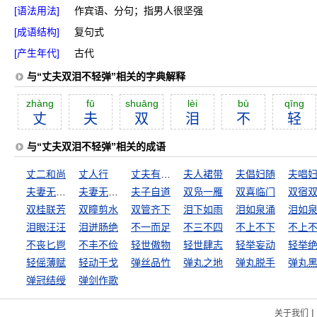
[语法用法]
作宾语、分句；指男人很坚强
[成语结构]
复句式
[产生年代]
古代
与“丈夫双泪不轻弹”相关的字典解释
zhàng
fū
shuāng
lèi
bù
qīng
丈
夫
双
泪
不
轻
与“丈夫双泪不轻弹”相关的成语
丈二和尚
丈人行
丈夫有泪不轻弹
夫人裙带
夫倡妇随
夫唱
夫妻无隔夜之仇
夫妻无隔宿之仇
夫子自道
双凫一雁
双喜临门
双宿
双桂联芳
双瞳剪水
双管齐下
泪下如雨
泪如泉涌
泪如
泪眼汪汪
泪迸肠绝
不一而足
不三不四
不上不下
不上
不丧匕鬯
不丰不俭
轻世傲物
轻世肆志
轻举妄动
轻举
轻傜薄赋
轻动干戈
弹丝品竹
弹丸之地
弹丸脱手
弹丸
弹冠结绶
弹剑作歌
|
关于我们