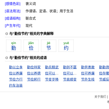
[感情色彩]
褒义词
[语法用法]
作谓语、定语、状语；用于生活
[成语结构]
联合式
[产生年代]
现代
与“勤俭节约”相关的字典解释
qín
jiăn
jié
yuē
勤
俭
节
约
与“勤俭节约”相关的成语
勤以立身
勤俭持家
勤兵黩武
勤则不匮
勤劳勇敢
勤勤
俭以养廉
俭以养德
俭可以养廉
俭可以助廉
俭可养廉
俭存
节俭力行
节俭躬行
节变岁移
节哀顺变
节外生枝
节威
约车治装
|
关于我们
粤