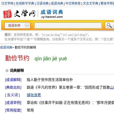
汉文学网
|
在线新华字典
|
汉语词典
|
成语词典
|
中文转拼音
|
文言文字典
|
繁体字转
成语名称
提示：
支持拼音查询，例：“yi yan jiu ding”;“yi1 yan2 jiu3 ding3”。
在关键字中加“?”或“*”可模糊查询，分别表示一个或多个汉字占位，例：“?言九鼎” ;“?言
成语词典
>
勤俭节约的解释
勤俭节约
qín jiǎn jié yuē
词典解释
[成语解释]
指人勤于劳作而生活简单俭朴
[典故出处]
路遥《平凡的世界》第五卷第一章：“因而形成了既敢
山
[ 反义词 ]
铺张浪费
[成语举例]
章诒和《往事并不如烟·正在有情无思间》：“那年月提
[常用程度]
常用