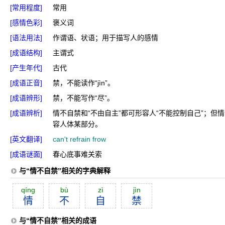
[常用程度]
常用
[感情色彩]
褒义词
[语法用法]
作谓语、状语；用于描写人的感情
[成语结构]
主谓式
[产生年代]
古代
[成语正音]
禁，不能读作“jìn”。
[成语辨形]
禁，不能写作“尽”。
[成语辨析]
情不自禁和“不由自主”都可形容人“不能控制自己”；但
容人体某部分。
[英文翻译]
can't refrain frow
[成语谜面]
春心底事难关索
与“情不自禁”相关的字典解释
qíng
bù
zì
jìn
情
不
自
禁
与“情不自禁”相关的成语