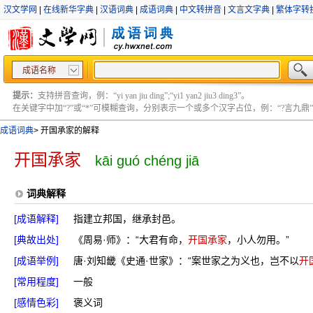
汉文学网
|
在线新华字典
|
汉语词典
|
成语词典
|
中文转拼音
|
文言文字典
|
繁体字转
成语名称
提示：
支持拼音查询，例：“yi yan jiu ding”;“yi1 yan2 jiu3 ding3”。
在关键字中加“?”或“*”可模糊查询，分别表示一个或多个汉字占位，例：“?言九鼎” ;“?言
成语词典
>
开国承家的解释
开国承家
kāi guó chéng jiā
词典解释
[成语解释]
指建立邦国，继承封邑。
[典故出处]
《周易·师》：“大君有命，
开国承家
，小人勿用。”
[成语举例]
唐·刘知畿《史通·世家》：“案世家之为义也，岂不以
开
[常用程度]
一般
[感情色彩]
褒义词