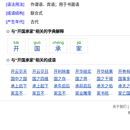
[语法用法]
作谓语、宾语；用于书面语
[成语结构]
联合式
[产生年代]
古代
与“开国承家”相关的字典解释
kāi
guó
chéng
jiā
开
国
承
家
与“开国承家”相关的成语
开云见天
开云见日
开利除害
开华结实
开华结果
开卷
国中之国
国之四维
国之存亡，匹夫有责
国之将亡，必有妖孽
国之干城
国事
承上启下
承上起下
承先启后
承前启后
承天之佑
承天
家丑不可外扬
家丑不可外谈
家丑不外扬
家业雕零
家书抵万金
家亡
|
关于我们
粤