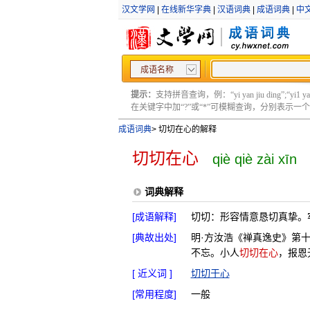
汉文学网
|
在线新华字典
|
汉语词典
|
成语词典
|
中
成语名称
提示：
支持拼音查询，例：“yi yan jiu ding”;“yi1 yan2
在关键字中加“?”或“*”可模糊查询，分别表示一个或多
成语词典
>
切切在心的解释
切切在心
qiè qiè zài xīn
词典解释
[成语解释]
切切：形容情意恳切真挚。
[典故出处]
明·方汝浩《禅真逸史》第
不忘。小人
切切在心
，报恩
[ 近义词 ]
切切于心
[常用程度]
一般