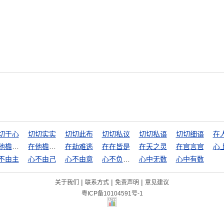
切于心
切切实实
切切此布
切切私议
切切私语
切切细语
在
在他檐下走，怎敢不低头
在他檐下过，不敢不低头
在劫难逃
在在皆是
在天之灵
在官言官
心
不由主
心不由己
心不由意
心不负人，面无惭色
心中无数
心中有数
|
|
|
关于我们
联系方式
免责声明
意见建议
粤ICP备10104591号-1