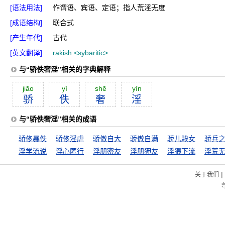
[语法用法]
作谓语、宾语、定语；指人荒淫无度
[成语结构]
联合式
[产生年代]
古代
[英文翻译]
rakish <sybaritic>
与“骄佚奢淫”相关的字典解释
jiāo
yì
shē
yín
骄
佚
奢
淫
与“骄佚奢淫”相关的成语
骄侈暴佚
骄侈淫虐
骄傲自大
骄傲自满
骄儿騃女
骄兵
淫学流说
淫心匿行
淫朋密友
淫朋狎友
淫猥下流
淫荒
|
关于我们
粤