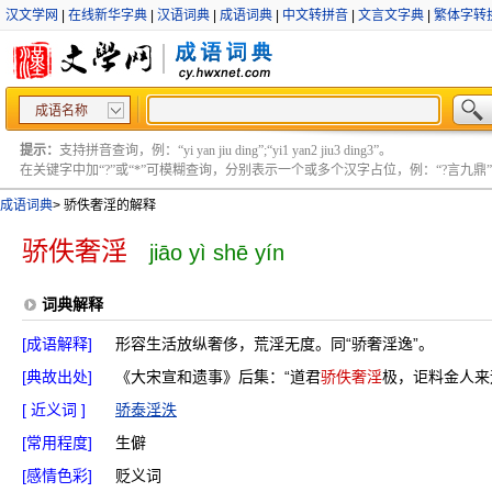
汉文学网
|
在线新华字典
|
汉语词典
|
成语词典
|
中文转拼音
|
文言文字典
|
繁体字转
成语名称
提示：
支持拼音查询，例：“yi yan jiu ding”;“yi1 yan2 jiu3 ding3”。
在关键字中加“?”或“*”可模糊查询，分别表示一个或多个汉字占位，例：“?言九鼎” ;“?言
成语词典
>
骄佚奢淫的解释
骄佚奢淫
jiāo yì shē yín
词典解释
[成语解释]
形容生活放纵奢侈，荒淫无度。同“骄奢淫逸”。
[典故出处]
《大宋宣和遗事》后集：“道君
骄佚奢淫
极，讵料金人来
[ 近义词 ]
骄泰淫泆
[常用程度]
生僻
[感情色彩]
贬义词