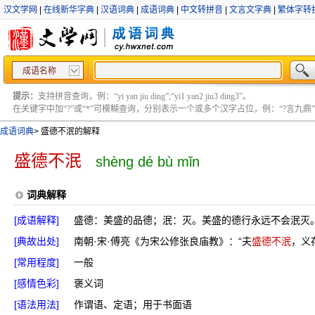
汉文学网
|
在线新华字典
|
汉语词典
|
成语词典
|
中文转拼音
|
文言文字典
|
繁体字转
成语名称
提示：
支持拼音查询，例：“yi yan jiu ding”;“yi1 yan2 jiu3 ding3”。
在关键字中加“?”或“*”可模糊查询，分别表示一个或多个汉字占位，例：“?言九鼎” ;“?言
成语词典
>
盛德不泯的解释
盛德不泯
shèng dé bù mǐn
词典解释
[成语解释]
盛德：美盛的品德；泯：灭。美盛的德行永远不会泯灭
[典故出处]
南朝·宋·傅亮《为宋公修张良庙教》：“夫
盛德不泯
，义
[常用程度]
一般
[感情色彩]
褒义词
[语法用法]
作谓语、定语；用于书面语