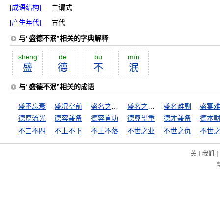
[成语结构]
主谓式
[产生年代]
古代
与“盛德不泯”相关的字典解释
shèng
dé
bù
mĭn
盛
德
不
泯
与“盛德不泯”相关的成语
盛不忘衰
盛况空前
盛名之下，其实难副
盛名之下，其实难符
盛名难副
盛宴
德厚流光
德容兼备
德容言功
德尊望重
德才兼备
德本
不三不四
不上不下
不上不落
不世之业
不世之仇
不世
|
关于我们
粤