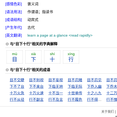
[感情色彩]
褒义词
[语法用法]
作谓语；指读书
[成语结构]
动宾式
[产生年代]
古代
[英文翻译]
learn a page at a glance <read rapidly>
与“目下十行”相关的字典解释
mù
xià
shí
xíng
目
下
十
行
与“目下十行”相关的成语
目不交睫
目不别视
目不妄视
目不忍睹
目不忍见
下不了台
下不来台
下临无地
下临无际
下乔入幽
十万火急
十万火速
十不当一
十世单传
十之八九
十二
行不从径
行不副言
行不及言
行不履危
行不得也哥哥
|
关于我们