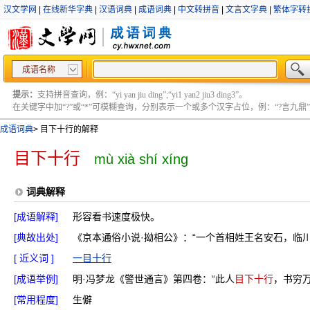
汉文学网
|
在线新华字典
|
汉语词典
|
成语词典
|
中文转拼音
|
文言文字典
|
繁体字转
成语名称
提示：
支持拼音查询，例：“yi yan jiu ding”;“yi1 yan2 jiu3 ding3”。
在关键字中加“?”或“*”可模糊查询，分别表示一个或多个汉字占位，例：“?言九鼎” ;“?言
成语词典
>
目下十行的解释
目下十行
mù xià shí xíng
词典解释
[成语解释]
形容看书速度极快。
[典故出处]
《京本通俗小说·拗相公》：“一个首相姓王名安石，临
[ 近义词 ]
一目十行
[成语举例]
明·冯梦龙《警世通言》第四卷：“此人
目下十行
，书穷万
[常用程度]
生僻