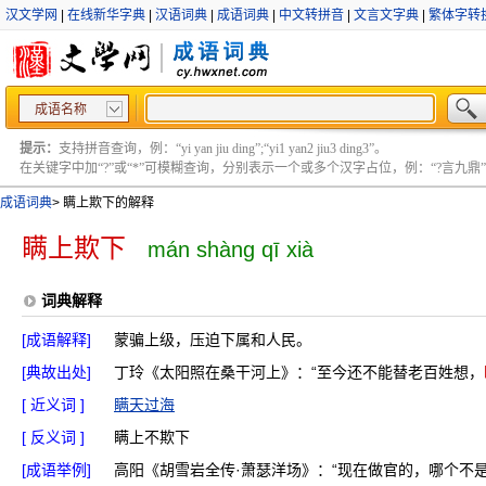
汉文学网
|
在线新华字典
|
汉语词典
|
成语词典
|
中文转拼音
|
文言文字典
|
繁体字转
成语名称
提示：
支持拼音查询，例：“yi yan jiu ding”;“yi1 yan2 jiu3 ding3”。
在关键字中加“?”或“*”可模糊查询，分别表示一个或多个汉字占位，例：“?言九鼎” ;“?言
成语词典
>
瞒上欺下的解释
瞒上欺下
mán shàng qī xià
词典解释
[成语解释]
蒙骗上级，压迫下属和人民。
[典故出处]
丁玲《太阳照在桑干河上》：“至今还不能替老百姓想，
[ 近义词 ]
瞒天过海
[ 反义词 ]
瞒上不欺下
[成语举例]
高阳《胡雪岩全传·萧瑟洋场》：“现在做官的，哪个不