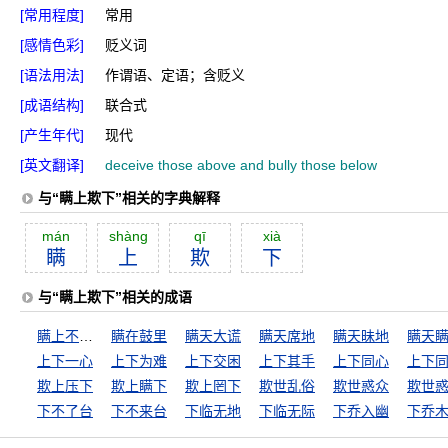
[常用程度]
常用
[感情色彩]
贬义词
[语法用法]
作谓语、定语；含贬义
[成语结构]
联合式
[产生年代]
现代
[英文翻译]
deceive those above and bully those below
与“瞒上欺下”相关的字典解释
mán
shàng
qī
xià
瞒
上
欺
下
与“瞒上欺下”相关的成语
瞒上不瞒下
瞒在鼓里
瞒天大谎
瞒天席地
瞒天昧地
瞒天
上下一心
上下为难
上下交困
上下其手
上下同心
上下
欺上压下
欺上瞒下
欺上罔下
欺世乱俗
欺世惑众
欺世
下不了台
下不来台
下临无地
下临无际
下乔入幽