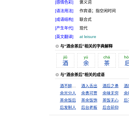
[感情色彩]
褒义词
[语法用法]
作宾语；指空闲时间
[成语结构]
联合式
[产生年代]
现代
[英文翻译]
at leisure
与“酒余茶后”相关的字典解释
jiŭ
yú
chá
hò
酒
余
茶
与“酒余茶后”相关的成语
酒不醉人人自醉
酒入舌出
酒后之勇
余光分人
余勇可贾
余味无穷
余
茶余饭后
茶余饭饱
茶饭无心
后
后发制人
后台老板
后合前仰