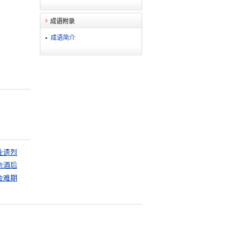
成语附录
成语简介
业遗烈
余酒后
会难期