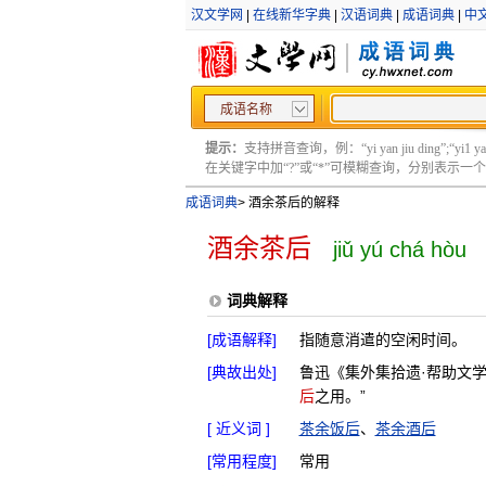
汉文学网
|
在线新华字典
|
汉语词典
|
成语词典
|
中
成语名称
提示：
支持拼音查询，例：“yi yan jiu ding”;“yi1 yan2
在关键字中加“?”或“*”可模糊查询，分别表示一个或多
成语词典
>
酒余茶后的解释
酒余茶后
jiǔ yú chá hòu
词典解释
[成语解释]
指随意消遣的空闲时间。
[典故出处]
鲁迅《集外集拾遗·帮助文
后
之用。”
[ 近义词 ]
茶余饭后
、
茶余酒后
[常用程度]
常用