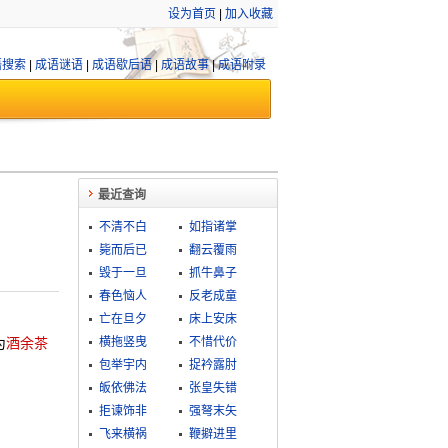
设为首页
|
加入收藏
语搜索
|
成语谜语
|
成语歇后语
|
成语故事
|
成语附录
最近查询
不清不白
如指诸掌
毙而后已
翻云覆雨
毁于一旦
抓牛鼻子
春色恼人
反老成童
亡在旦夕
床上安床
为
酒余茶
横拖竖曳
不惜代价
包举宇内
捉衿露肘
皈依佛法
张皇失错
拒谏饰非
强弩末矢
飞来横祸
鞭擗进里