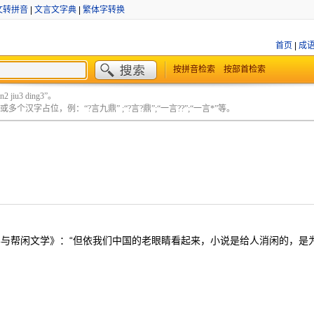
文转拼音
|
文言文字典
|
繁体字转换
首页
|
成
按拼音检索
按部首检索
 jiu3 ding3”。
个汉字占位，例：“?言九鼎” ;“?言?鼎”;“一言??”;“一言*”等。
学与帮闲文学》：“但依我们中国的老眼睛看起来，小说是给人消闲的，是