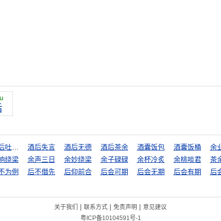
u
后
酒后吐真言
酒后失言
酒后无德
酒后茶余
酒囊饭包
酒囊饭桶
余
响绕梁
余声三日
余妙绕梁
余子碌碌
余杯冷炙
余桃啖君
茶
不为例
后不僭先
后仰前合
后会可期
后会无期
后会有期
后
|
|
|
关于我们
联系方式
免责声明
意见建议
粤ICP备10104591号-1