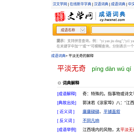
汉文学网
|
在线新华字典
|
汉语词典
|
成语词典
|
中
成语名称
提示：
支持拼音查询，例：“yi yan jiu ding”;“yi1 yan2
在关键字中加“?”或“*”可模糊查询，分别表示一个或多
成语词典
>
平淡无奇的解释
平淡无奇
píng dàn wú qí
词典解释
[成语解释]
奇：特殊的。指事物或诗文
[典故出处]
郭沫若《涂家埠》八：“江
[ 近义词 ]
庸庸碌碌
、
平铺直叙
[ 反义词 ]
不同凡响
[成语举例]
江西境内的风物，太
平淡无