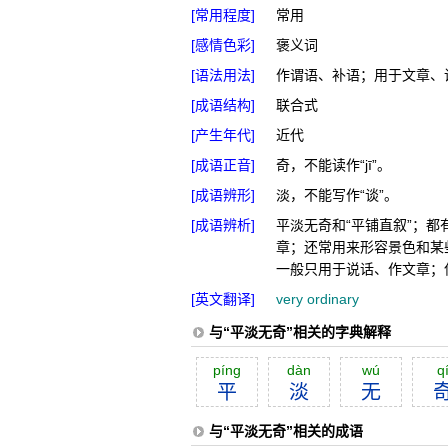
[常用程度]
常用
[感情色彩]
褒义词
[语法用法]
作谓语、补语；用于文章、
[成语结构]
联合式
[产生年代]
近代
[成语正音]
奇，不能读作“jī”。
[成语辨形]
淡，不能写作“谈”。
[成语辨析]
平淡无奇和“平铺直叙”；
章；还常用来形容景色和某
一般只用于说话、作文章；
[英文翻译]
very ordinary
与“平淡无奇”相关的字典解释
píng
dàn
wú
q
平
淡
无
与“平淡无奇”相关的成语