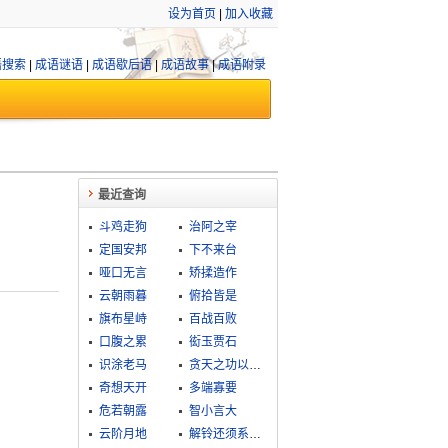
设为首页
|
加入收藏
语搜索
|
成语谜语
|
成语歇后语
|
成语故事
|
成语附录
最近查询
斗鸡走狗
治阿之宰
定国安邦
下不来台
哑口无言
矫揉造作
云朝雨暮
俯拾皆是
旗布星峙
百战百败
口腹之累
衒玉贾石
识涂老马
贪天之功以为己有
奇想天开
多端寡要
危若朝露
智小言大
云阶月地
解铃还须系铃人