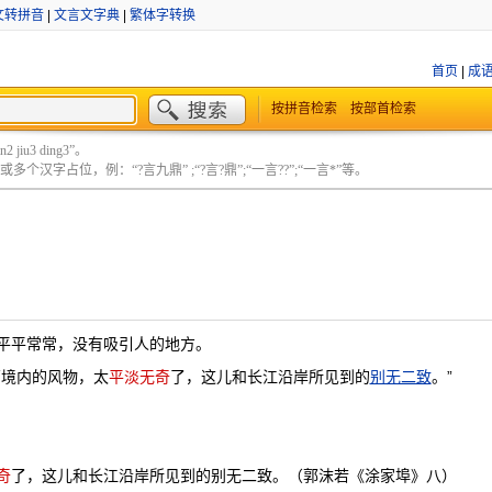
文转拼音
|
文言文字典
|
繁体字转换
首页
|
成
按拼音检索
按部首检索
 jiu3 ding3”。
个汉字占位，例：“?言九鼎” ;“?言?鼎”;“一言??”;“一言*”等。
平平常常，没有吸引人的地方。
西境内的风物，太
平淡无奇
了，这儿和长江沿岸所见到的
别无二致
。”
奇
了，这儿和长江沿岸所见到的别无二致。（郭沫若《涂家埠》八）