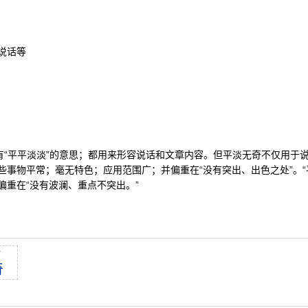
说话等
都有“平平淡淡”的意思；都用来形容说话和文章内容。但平淡无奇不仅用于
些事物平常；毫无特色；应用范围广；并偏重在“没有突出、出色之处”。“
偏重在“没有波澜、重点不突出。”
í
奇