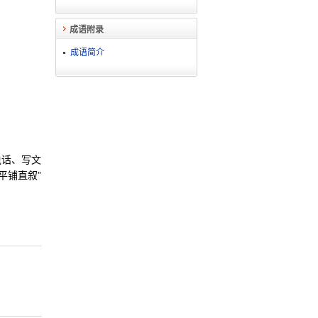
成语附录
成语简介
说话、写文
平铺直叙”