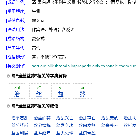
[成语举例]
清 梁启超《乐利主义泰斗边沁之学说》：“而复以上院
[常用程度]
生僻
[感情色彩]
褒义词
[语法用法]
作宾语、补语；含贬义
[成语结构]
复杂式
[产生年代]
古代
[成语辨形]
棼，不能写作“焚”。
[英文翻译]
sort out silk threads improperly only to tangle them 
与“治丝益棼”相关的字典解释
zhì
sī
yì
fén
治
丝
益
棼
与“治丝益棼”相关的成语
治不忘乱
治丝而棼
治乱兴亡
治乱存亡
治乱安危
治乱
丝分缕析
丝分缕解
丝发之功
丝恩发怨
丝来线去
丝析
益国利民
益寿延年
益无忌惮
益谦亏盈