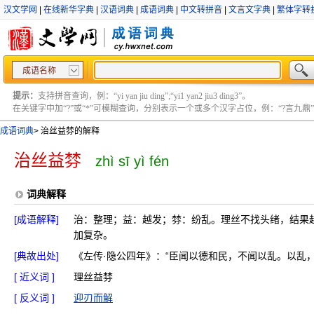
汉文学网
|
在线新华字典
|
汉语词典
|
成语词典
|
中文转拼音
|
文言文字典
|
繁体字转
成语名称
提示：
支持拼音查询，例：“yi yan jiu ding”;“yi1 yan2 jiu3 ding3”。
在关键字中加“?”或“*”可模糊查询，分别表示一个或多个汉字占位，例：“?言九鼎” ;“?言
成语词典
>
治丝益棼的解释
治丝益棼
zhì sī yì fén
词典解释
[成语解释]
治：整理；益：越发；棼：纷乱。理丝不找头绪，结果
加复杂。
[典故出处]
《左传·隐公四年》：“臣闻以德和民，不闻以乱。以乱
[ 近义词 ]
理丝益棼
[ 反义词 ]
迎刃而解