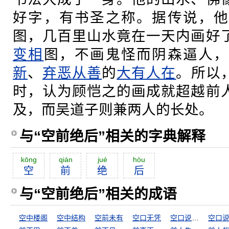
好字，有书圣之称。据传说，他
图，几百里山水竟在一天内画好
变相
图，不画鬼怪而阴森逼人
新
、
弃恶从善
的
大有人在
。所以
时，认为顾恺之的画成就超越前
及，而吴道子则兼两人的长处。
与“空前绝后”相关的字典解释
kōng
qián
jué
hòu
空
前
绝
后
与“空前绝后”相关的成语
空中楼阁
空中结构
空前未有
空口无凭
空口说白话