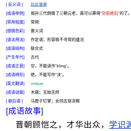
[ 反义词 ]
比比皆是
[成语举例]
祖孙三代倒做了三朝元老，真可以算得“
空前绝后
”的了
[常用程度]
常用
[感情色彩]
褒义词
[语法用法]
作定语；形容极不寻常的盛况
[成语结构]
联合式
[产生年代]
古代
[成语正音]
空，不能读作“kònɡ”。
[成语辨形]
绝，不能写作“决”。
[英文翻译]
unique
[成语谜面]
木屐；无始无终
[ 歇后语 ]
马蹬子钉掌；女同志穿凉鞋
[成语故事]
晋朝顾恺之，才华出众，
学识