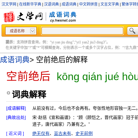
汉文学网
|
在线新华字典
|
汉语词典
|
成语词典
|
中文转拼音
|
文言文字典
|
繁体字转
成语名称
提示：
支持拼音查询，例：“yi yan jiu ding”;“yi1 yan2 jiu3 ding3”。
在关键字中加“?”或“*”可模糊查询，分别表示一个或多个汉字占位，例：“?言九鼎” ;“?言
成语词典
>
空前绝后的解释
空前绝后
kōng qián jué hò
词典解释
[成语解释]
从前没有过，今后也不会再有。夸张性地形容独一无二
[典故出处]
宋·赵佶《宣和画谱》：“顾（顾恺之，晋代画家）冠于
道子，唐代画家）乃兼有之。”
[ 近义词 ]
绝无仅有
、
亘古未有
、
史无前例