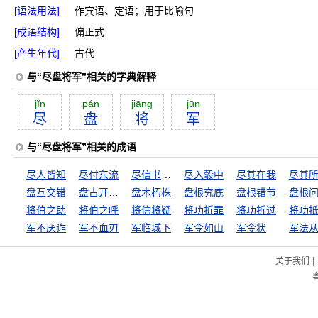
[语法用法]
作宾语、定语；用于比喻句
[成语结构]
偏正式
[产生年代]
古代
与“尽盘将军”相关的字典解释
jĭn
pán
jiāng
jūn
尽
盘
将
军
与“尽盘将军”相关的成语
尽人皆知
尽付东流
尽信书不如无书
尽入彀中
尽其在我
尽其
盘互交错
盘古开天地
盘木朽株
盘根究底
盘根错节
盘根
将伯之助
将伯之呼
将信将疑
将功折罪
将功折过
将功
军不厌诈
军不血刃
军临城下
军令如山
军令状
军法
|
关于我们
粤