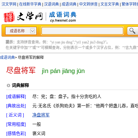
汉文学网
|
在线新华字典
|
汉语词典
|
成语词典
|
中文转拼音
|
文言文字典
|
繁体字转
成语名称
提示：
支持拼音查询，例：“yi yan jiu ding”;“yi1 yan2 jiu3 ding3”。
在关键字中加“?”或“*”可模糊查询，分别表示一个或多个汉字占位，例：“?言九鼎” ;“?言
成语词典
>
尽盘将军的解释
尽盘将军
jìn pán jiāng jūn
词典解释
[成语解释]
尽：完；盘：盘子。指十分贪吃的人
[典故出处]
元·无名氏《杀狗劝夫》第一折：“他两个把盏儿吞，直
[ 近义词 ]
净盘将军
[常用程度]
一般
[感情色彩]
褒义词