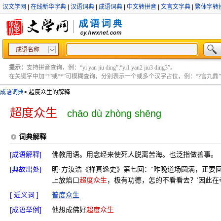
汉文学网
|
在线新华字典
|
汉语词典
|
成语词典
|
中文转拼音
|
文言文字典
|
繁体字转
成语名称
提示：
支持拼音查询，例：“yi yan jiu ding”;“yi1 yan2 jiu3 ding3”。
在关键字中加“?”或“*”可模糊查询，分别表示一个或多个汉字占位，例：“?言九鼎” ;“?言
成语词典
>
超度众生的解释
超度众生
chāo dù zhòng shēng
词典解释
[成语解释]
佛教用语。用念经来使死人脱离苦海。也泛指做善事。
[典故出处]
明·方汝浩《禅真逸史》第七回：“昨晚道场圆满，正要
上放焰口
超度众生
，极有功德，怎的不看看去？’因此在
[ 近义词 ]
普度众生
[成语举例]
他想成佛好
超度众生