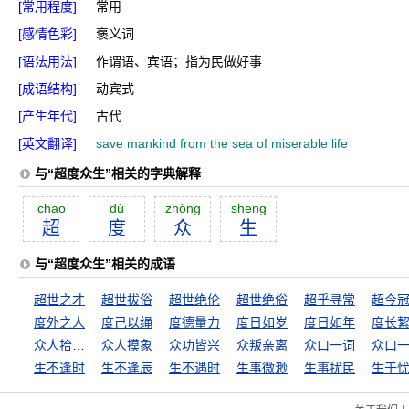
[常用程度]
常用
[感情色彩]
褒义词
[语法用法]
作谓语、宾语；指为民做好事
[成语结构]
动宾式
[产生年代]
古代
[英文翻译]
save mankind from the sea of miserable life
与“超度众生”相关的字典解释
chāo
dù
zhòng
shēng
超
度
众
生
与“超度众生”相关的成语
超世之才
超世拔俗
超世绝伦
超世绝俗
超乎寻常
超今
度外之人
度己以绳
度德量力
度日如岁
度日如年
度长
众人拾柴火焰高
众人摸象
众功皆兴
众叛亲离
众口一词
众口
生不逢时
生不逢辰
生不遇时
生事微渺
生事扰民