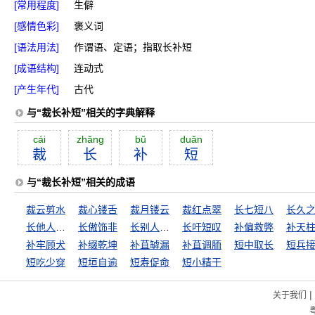
[常用程度]
生僻
[感情色彩]
褒义词
[语法用法]
作谓语、定语；指取长补短
[成语结构]
连动式
[产生年代]
古代
与“裁长补短”相关的字典解释
cái
zhăng
bŭ
duăn
裁
长
补
短
与“裁长补短”相关的成语
裁云剪水
裁心镂舌
裁月镂云
裁红点翠
长七短八
长久
长他人锐气，灭自己威风
长傲饰非
长别人志气，灭自己威风
长吁短叹
补偏救弊
补天
补牢顾犬
补缀乾坤
补苴罅漏
补苴调胹
短中取长
短兵
短吃少穿
短垣自逾
短寿促命
短小精干
|
关于我们
粤