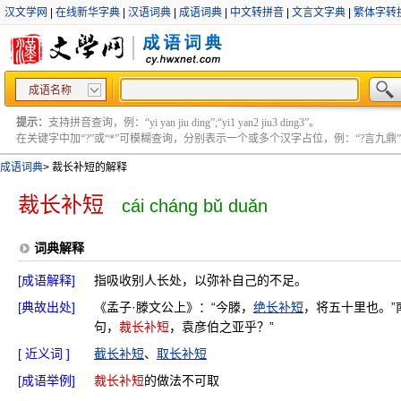
汉文学网
|
在线新华字典
|
汉语词典
|
成语词典
|
中文转拼音
|
文言文字典
|
繁体字转
成语名称
提示：
支持拼音查询，例：“yi yan jiu ding”;“yi1 yan2 jiu3 ding3”。
在关键字中加“?”或“*”可模糊查询，分别表示一个或多个汉字占位，例：“?言九鼎” ;“?言
成语词典
>
裁长补短的解释
裁长补短
cái cháng bǔ duǎn
词典解释
[成语解释]
指吸收别人长处，以弥补自己的不足。
[典故出处]
《孟子·滕文公上》：“今滕，
绝长补短
，将五十里也。”
句，
裁长补短
，袁彦伯之亚乎？”
[ 近义词 ]
截长补短
、
取长补短
[成语举例]
裁长补短
的做法不可取