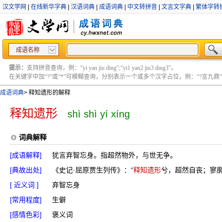
汉文学网
|
在线新华字典
|
汉语词典
|
成语词典
|
中文转拼音
|
文言文字典
|
繁体字转
成语名称
提示：
支持拼音查询，例：“yi yan jiu ding”;“yi1 yan2 jiu3 ding3”。
在关键字中加“?”或“*”可模糊查询，分别表示一个或多个汉字占位，例：“?言九鼎” ;“?言
成语词典
>
释知遗形的解释
释知遗形
shì shì yí xíng
词典解释
[成语解释]
犹言弃智忘身。指超然物外，与世无争。
[典故出处]
《史记·屈原贾生列传》：“
释知遗形
兮，超然自丧；寥廓
[ 近义词 ]
弃智忘身
[常用程度]
生僻
[感情色彩]
褒义词