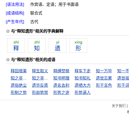
[语法用法]
作宾语、定语；用于书面语
[成语结构]
联合式
[产生年代]
古代
与“释知遗形”相关的字典解释
shì
zhī
yí
xíng
释
知
遗
形
与“释知遗形”相关的成语
释回增美
释生取义
释缚焚榇
释车下走
知一万毕
知之非艰，行之惟艰
知之非难，行之不易
知书明理
知书知礼
遗世忘累
遗世
遗俗绝尘
遗华反质
遗名去利
遗哂大方
形于言色
形于
形制之势
形劫势禁
形势之途
形势逼人
|
关于我们
粤