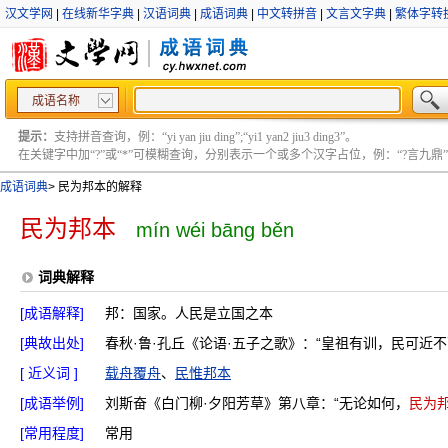
汉文学网
|
在线新华字典
|
汉语词典
|
成语词典
|
中文转拼音
|
文言文字典
|
繁体字转
成语名称
提示：
支持拼音查询，例：“yi yan jiu ding”;“yi1 yan2 jiu3 ding3”。
在关键字中加“?”或“*”可模糊查询，分别表示一个或多个汉字占位，例：“?言九鼎” ;“?言
成语词典
>
民为邦本的解释
民为邦本
mín wéi bāng běn
词典解释
[成语解释]
邦：国家。人民是立国之本
[典故出处]
春秋·鲁·孔丘《论语·五子之歌》：“皇祖有训，民可近
[ 近义词 ]
载舟覆舟
、
民惟邦本
[成语举例]
刘斯奋《白门柳·夕阳芳草》第八章：“无论如何，
民为
[常用程度]
常用