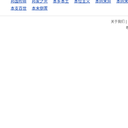
邦国殄瘁
邦家之光
本乡本土
本位主义
本同末异
本同
本支百世
本末倒置
|
关于我们
粤