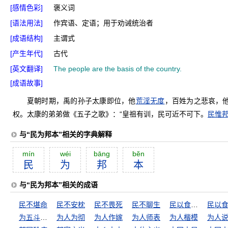
[感情色彩]
褒义词
[语法用法]
作宾语、定语；用于劝诫统治者
[成语结构]
主谓式
[产生年代]
古代
[英文翻译]
The people are the basis of the country.
[成语故事]
夏朝时期，禹的孙子太康即位，他
荒淫无度
，百姓为之悲哀，
权。太康的弟弟做《五子之歌》：“皇祖有训，民可近不可下。
民惟
与“民为邦本”相关的字典解释
mín
wéi
bāng
bĕn
民
为
邦
本
与“民为邦本”相关的成语
民不堪命
民不安枕
民不畏死
民不聊生
民以食为天
为五斗米折腰
为人为彻
为人作嫁
为人师表
为人楷模
为人