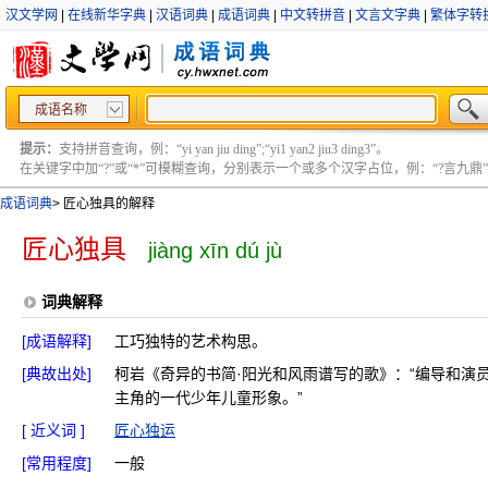
汉文学网
|
在线新华字典
|
汉语词典
|
成语词典
|
中文转拼音
|
文言文字典
|
繁体字转
成语名称
提示：
支持拼音查询，例：“yi yan jiu ding”;“yi1 yan2 jiu3 ding3”。
在关键字中加“?”或“*”可模糊查询，分别表示一个或多个汉字占位，例：“?言九鼎” ;“?言
成语词典
>
匠心独具的解释
匠心独具
jiàng xīn dú jù
词典解释
[成语解释]
工巧独特的艺术构思。
[典故出处]
柯岩《奇异的书简·阳光和风雨谱写的歌》：“编导和演
主角的一代少年儿童形象。”
[ 近义词 ]
匠心独运
[常用程度]
一般