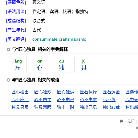
[感情色彩]
褒义词
[语法用法]
作定语、宾语、状语；指独特
[成语结构]
联合式
[产生年代]
古代
[英文翻译]
consummate craftsmanship
与“匠心独具”相关的字典解释
jiàng
xīn
dú
jù
匠
心
独
具
与“匠心独具”相关的成语
匠心独出
匠心独妙
匠心独运
匠石运斤
匠石运金
匠遇
心不应口
心不由主
心不由己
心不由意
心不负人，面无惭色
心中
独具只眼
独具慧眼
独出一时
独出己见
独出心裁
独出
|
关于我们
粤