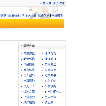
设为首页
|
加入收藏
语搜索
|
成语谜语
|
成语歇后语
|
成语故事
|
成语附录
最近查询
弃情遗世
滚汤泼雪
老泪纵横
迁延时日
革故鼎新
重光累洽
靡衣偷食
眉欢眼笑
出人望外
照章办事
掩耳盗钟
心焦如焚
阒无一人
义愤填膺
伐冰之家
有一利即有一弊
平铺直叙
生人涂炭
绣闼雕甍
透心凉