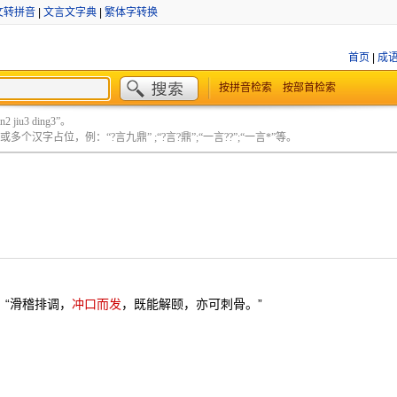
文转拼音
|
文言文字典
|
繁体字转换
首页
|
成
按拼音检索
按部首检索
 jiu3 ding3”。
个汉字占位，例：“?言九鼎” ;“?言?鼎”;“一言??”;“一言*”等。
：“滑稽排调，
冲口而发
，既能解颐，亦可刺骨。”