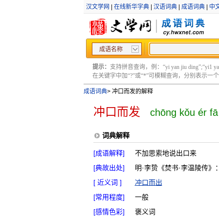
汉文学网
|
在线新华字典
|
汉语词典
|
成语词典
|
中
成语名称
提示：
支持拼音查询，例：“yi yan jiu ding”;“yi1 yan2
在关键字中加“?”或“*”可模糊查询，分别表示一个或多
成语词典
>
冲口而发的解释
冲口而发
chōng kǒu ér fā
词典解释
[成语解释]
不加思索地说出口来
[典故出处]
明·李贽《焚书·李温陵传》
[ 近义词 ]
冲口而出
[常用程度]
一般
[感情色彩]
褒义词