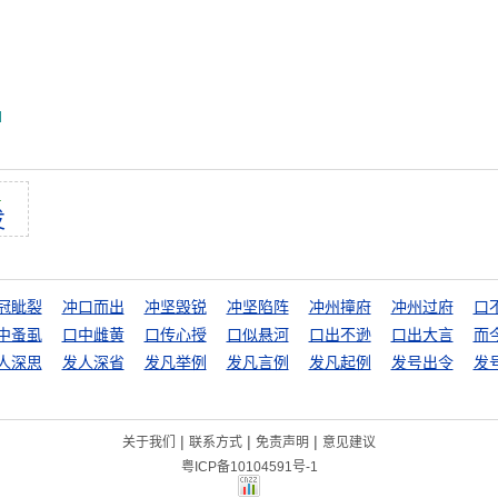
d
ā
发
冠眦裂
冲口而出
冲坚毁锐
冲坚陷阵
冲州撞府
冲州过府
口
中蚤虱
口中雌黄
口传心授
口似悬河
口出不逊
口出大言
而
人深思
发人深省
发凡举例
发凡言例
发凡起例
发号出令
发
|
|
|
关于我们
联系方式
免责声明
意见建议
粤ICP备10104591号-1