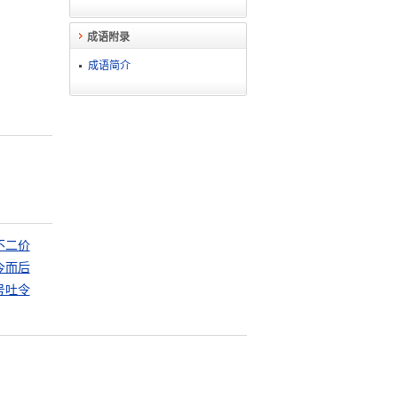
成语附录
成语简介
不二价
今而后
号吐令