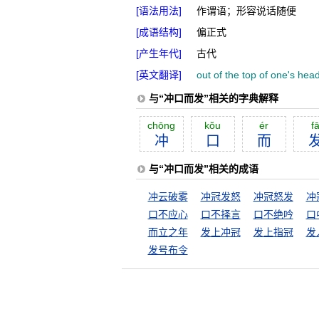
[语法用法]
作谓语；形容说话随便
[成语结构]
偏正式
[产生年代]
古代
[英文翻译]
out of the top of one's hea
与“冲口而发”相关的字典解释
chōng
kŏu
ér
f
冲
口
而
与“冲口而发”相关的成语
冲云破雾
冲冠发怒
冲冠怒发
冲
口不应心
口不择言
口不绝吟
口
而立之年
发上冲冠
发上指冠
发
发号布令