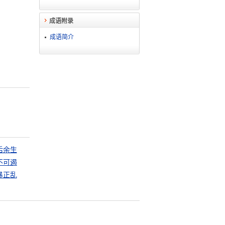
成语附录
成语简介
后余生
不可遏
暴正乱