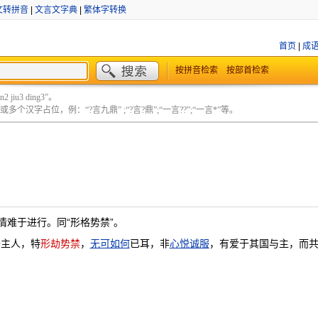
文转拼音
|
文言文字典
|
繁体字转换
首页
|
成
按拼音检索
按部首检索
 jiu3 ding3”。
个汉字占位，例：“?言九鼎” ;“?言?鼎”;“一言??”;“一言*”等。
情难于进行。同“形格势禁”。
于主人，特
形劫势禁
，
无可如何
已耳，非
心悦诚服
，有爱于其国与主，而