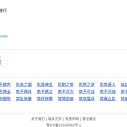
进行
nces
n
禁
于颜色
形亲之国
形具神生
形制之势
形势之途
形势逼人
劫
不两全
势不两存
势不两立
势不可为
势不可当
势不可挡
势
中颇牧
禁乱除暴
禁奸除猾
禁情割欲
禁攻寝兵
禁暴止乱
禁
|
|
|
关于我们
联系方式
免责声明
意见建议
粤ICP备10104591号-1