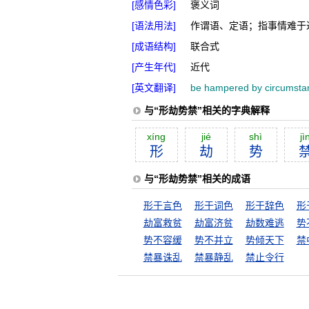
[感情色彩]
褒义词
[语法用法]
作谓语、定语；指事情难于
[成语结构]
联合式
[产生年代]
近代
[英文翻译]
be hampered by circumsta
与“形劫势禁”相关的字典解释
xíng
jié
shì
jì
形
劫
势
与“形劫势禁”相关的成语
形于言色
形于词色
形于辞色
形
劫富救贫
劫富济贫
劫数难逃
势
势不容缓
势不并立
势倾天下
禁
禁暴诛乱
禁暴静乱
禁止令行