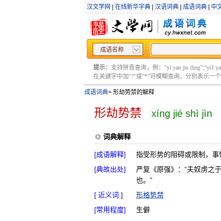
汉文学网
|
在线新华字典
|
汉语词典
|
成语词典
|
中
成语名称
提示：
支持拼音查询，例：“yi yan jiu ding”;“yi1 yan2
在关键字中加“?”或“*”可模糊查询，分别表示一个或多
成语词典
>
形劫势禁的解释
形劫势禁
xíng jié shì jìn
词典解释
[成语解释]
指受形势的阻碍或限制，事
[典故出处]
严复《原强》：“夫奴虏之
也。”
[ 近义词 ]
形格势禁
[常用程度]
生僻