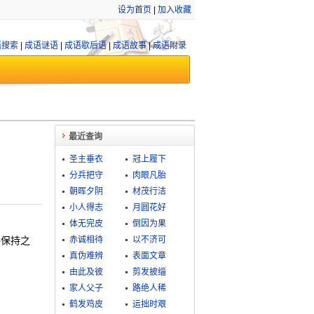
设为首页
|
加入收藏
语搜索
|
成语谜语
|
成语歇后语
|
成语故事
|
成语附录
最近查询
圣主垂衣
冠上履下
分兵把守
肉眼凡胎
朝晖夕阴
材茂行洁
小人得志
月圆花好
体无完皮
倒因为果
共保持之
赤诚相待
以不济可
真伪难辨
表面文章
由此及彼
剪发披缁
家人父子
路绝人稀
鹤发鸡皮
运拙时艰