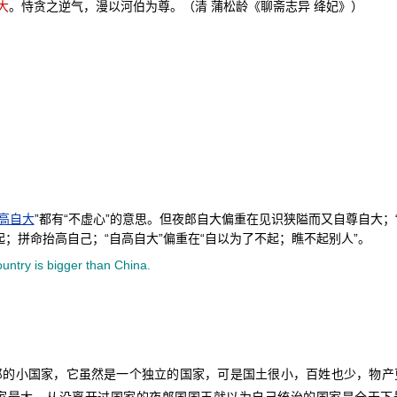
大
。恃贪之逆气，漫以河伯为尊。（清 蒲松龄《聊斋志异 绛妃》）
高自大
”都有“不虚心”的意思。但夜郎自大偏重在见识狭隘而又自尊自大；
起；拼命抬高自己；“自高自大”偏重在“自以为了不起；瞧不起别人”。
ountry is bigger than China.
郎的小国家，它虽然是一个独立的国家，可是国土很小，百姓也少，物产