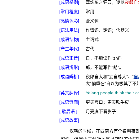
[成语举例]
驾炮车之狂云，遂以
夜郎自
[常用程度]
常用
[感情色彩]
贬义词
[语法用法]
作谓语、定语；含贬义
[成语结构]
主谓式
[产生年代]
古代
[成语正音]
自，不能读作“zhì”。
[成语辨形]
郎，不能写作“朗”。
[成语辨析]
夜郎自大和“妄自尊大”、“
自
大”偏重在“自以为极其了不
[英文翻译]
Yelang people think their c
[成语谜面]
更夫夸口；更夫吹牛皮
[ 歇后语 ]
月亮底下看影子
[成语故事]
汉朝的时候，在西南方有个名叫夜