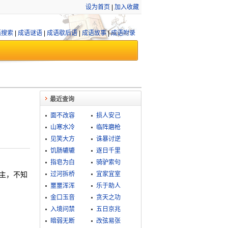
设为首页
|
加入收藏
语搜索
|
成语谜语
|
成语歇后语
|
成语故事
|
成语附录
最近查询
面不改容
损人安己
山寒水冷
临阵磨枪
见笑大方
诛暴讨逆
饥肠辘辘
逐日千里
指皂为白
骑驴索句
州主，不知
过河拆桥
宜家宜室
噩噩浑浑
乐于助人
金口玉音
贪天之功
入境问禁
五日京兆
暗弱无断
改弦易张