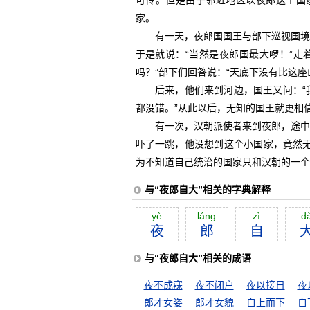
可怜。但是由于邻近地区以夜郎这个国
家。
有一天，夜郎国国王与部下巡视国境的
于是就说：“当然是夜郎国最大啰！”走
吗？”部下们回答说：“天底下没有比这座
后来，他们来到河边，国王又问：“我
都没错。”从此以后，无知的国王就更相
有一次，汉朝派使者来到夜郎，途中先
吓了一跳，他没想到这个小国家，竟然
为不知道自己统治的国家只和汉朝的一个
与“夜郎自大”相关的字典解释
yè
láng
zì
d
夜
郎
自
与“夜郎自大”相关的成语
夜不成寐
夜不闭户
夜以接日
夜
郎才女姿
郎才女貌
自上而下
自