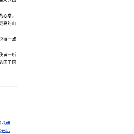
最大的国
的心意，
更高的山
王说得一点
使者一听
的国王因
。
月花朝
今已后