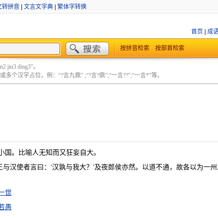
文转拼音
|
文言文字典
|
繁体字转换
首页
|
成
按拼音检索
按部首检索
 jiu3 ding3”。
个汉字占位，例：“?言九鼎” ;“?言?鼎”;“一言??”;“一言*”等。
小国。比喻人无知而又狂妄自大。
王与汉使者言曰：‘汉孰与我大？’及夜郎侯亦然。以道不通，故各以为一
一世
若愚