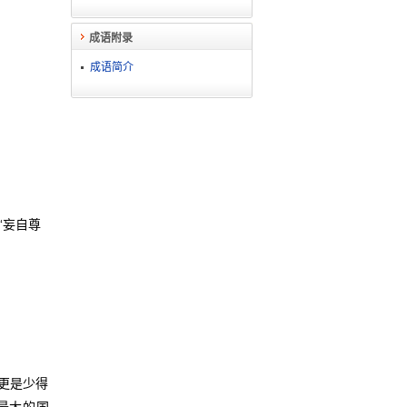
成语附录
成语简介
“妄自尊
更是少得