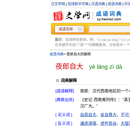
汉文学网
|
在线新华字典
|
汉语词典
|
成语词典
|
中
成语名称
提示：
支持拼音查询，例：“yi yan jiu ding”;“yi1 yan2
在关键字中加“?”或“*”可模糊查询，分别表示一个或多
成语词典
>
夜郎自大的解释
夜郎自大
yè láng zì dà
词典解释
[成语解释]
夜郎：汉代西南地区的一个
[典故出处]
《史记·西南夷列传》：“滇
汉广大。”
[ 近义词 ]
自高自大
、
妄自尊大
、
不可
[ 反义词 ]
谦虚谨慎
、
虚怀若谷
、
大智