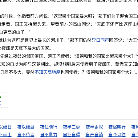
家最大，从没离开过国家的夜郎国国王就以为自己统治的国家是全天下
时候，他指着前方问说：“这里哪个国家最大呀？”部下们为了迎合国王
着走着，国王又抬起头来、望着前方的高山问说：“天底下还有比这座山
山更高的山了。”
认为这可是世界上最长的河川了。”部下们仍然
异口同声
回答说：“大
信夜郎是天底下最大的国家。
经过夜郎的邻国滇国，滇王问使者：“汉朝和我的国家比起来哪个大？“
无知的自以为能与汉朝相比。却没想到后来使者到了夜郎国，骄傲又无知
县差不多大，竟然
不知
天高地厚
也问使者：？汉朝和我的国家哪个大？”
à
大
以继日
夜以继昼
夜住晓行
夜半三更
夜半更深
夜宿晓行
夜
下而上
自不待言
自不量力
自业自得
自产自销
自今以往
自