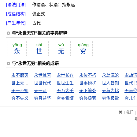
[语法用法]
作谓语、状语；指永远
[成语结构]
偏正式
[产生年代]
古代
与“永世无穷”相关的字典解释
yŏng
shì
wú
qióng
永
世
无
穷
与“永世无穷”相关的成语
永不磨灭
永世其芳
永世长存
永传不朽
永劫沉沦
永劫
世上无难事，只怕有心人
世世代代
世世生生
世事纷扰
世人皆知
世代
无一不知
无一可
无万大千
无下箸处
无与为比
无与
穷不失义
穷且益坚
穷乡僻壤
穷侈极奢
穷侈极欲
穷儿
|
关于我们
粤