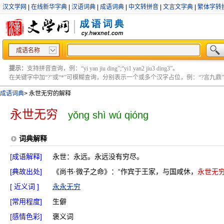
汉文学网
|
在线新华字典
|
汉语词典
|
成语词典
|
中文转拼音
|
文言文字典
|
繁体字转
成语名称
提示：
支持拼音查询，例：“yi yan jiu ding”;“yi1 yan2 jiu3 ding3”。
在关键字中加“?”或“*”可模糊查询，分别表示一个或多个汉字占位，例：“?言九鼎” ;“?言
成语词典
>
永世无穷的解释
永世无穷
yǒng shì wú qióng
词典解释
[成语解释]
永世：永远。永远没有穷尽。
[典故出处]
《尚书·微子之命》：“作宾于王家，与国咸休，
永世无
[ 近义词 ]
永永无穷
[常用程度]
生僻
[感情色彩]
褒义词