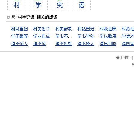
村
学
究
语
与“村学究语”相关的成语
村哥里妇
村夫俗子
村夫野老
村姑田妇
村歌社舞
村歌
学不躐等
学业有成
学书不成，学剑不成
学书学剑
学以致用
学优
语不惊人
语不惊人死不休
语不投机
语不择人
语出月胁
语四
|
关于我们
粤