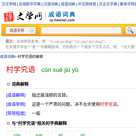
汉文学网
|
在线新华字典
|
汉语词典
|
成语词典
|
中文转拼音
|
文言文字典
|
繁体字转
成语名称
提示：
支持拼音查询，例：“yi yan jiu ding”;“yi1 yan2 jiu3 ding3”。
在关键字中加“?”或“*”可模糊查询，分别表示一个或多个汉字占位，例：“?言九鼎” ;“?言
成语词典
>
村学究语的解释
村学究语
cūn xué jiū yǔ
词典解释
[成语解释]
指迂腐浅陋的言辞。
[成语举例]
这是一个严肃的问题，决不允许使用
村学究语
。
[常用程度]
一般
与“村学究语”相关的字典解释
cūn
xué
jiū
yŭ