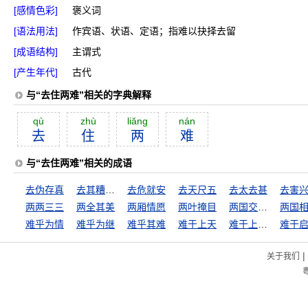
[感情色彩]
褒义词
[语法用法]
作宾语、状语、定语；指难以抉择去留
[成语结构]
主谓式
[产生年代]
古代
与“去住两难”相关的字典解释
qù
zhù
liăng
nán
去
住
两
难
与“去住两难”相关的成语
去伪存真
去其糟粕，存其精华
去危就安
去天尺五
去太去甚
去害
两两三三
两全其美
两厢情愿
两叶掩目
两国交兵，不斩来使
难乎为情
难乎为继
难乎其难
难于上天
难于上青天
难于
|
关于我们
粤