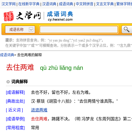
汉文学网
|
在线新华字典
|
汉语词典
|
成语词典
|
中文转拼音
|
文言文字典
|
繁体字转
成语名称
提示：
支持拼音查询，例：“yi yan jiu ding”;“yi1 yan2 jiu3 ding3”。
在关键字中加“?”或“*”可模糊查询，分别表示一个或多个汉字占位，例：“?言九鼎” ;“?言
成语词典
>
去住两难的解释
去住两难
qù zhù liǎng nán
词典解释
[成语解释]
去也不好，留也不好，左右为难。
[典故出处]
汉·蔡琰《胡笳十八拍》：“去住两情兮谁具陈。”
[ 近义词 ]
进退两难
[成语举例]
去住两难
，踌躇不决。（明 冯梦龙《东周列国志》第二
[常用程度]
常用