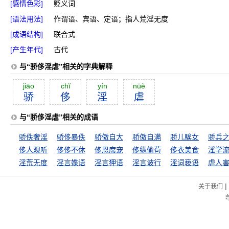
[感情色彩]
贬义词
[语法用法]
作谓语、宾语、定语；指人荒淫无度
[成语结构]
联合式
[产生年代]
古代
与“骄侈淫虐”相关的字典解释
jiāo
chĭ
yín
nüè
骄
侈
淫
虐
与“骄侈淫虐”相关的成语
骄佚奢淫
骄侈暴佚
骄傲自大
骄傲自满
骄儿騃女
骄兵
侈人观听
侈侈不休
侈恩席宠
侈纵偷苟
侈衣美食
淫学
淫荒无度
淫言媟语
淫言狎语
淫言诐行
淫词亵语
虐人
|
关于我们
粤