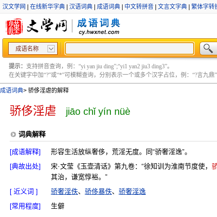
汉文学网
|
在线新华字典
|
汉语词典
|
成语词典
|
中文转拼音
|
文言文字典
|
繁体字转
成语名称
提示：
支持拼音查询，例：“yi yan jiu ding”;“yi1 yan2 jiu3 ding3”。
在关键字中加“?”或“*”可模糊查询，分别表示一个或多个汉字占位，例：“?言九鼎” ;“?言
成语词典
>
骄侈淫虐的解释
骄侈淫虐
jiāo chǐ yín nüè
词典解释
[成语解释]
形容生活放纵奢侈，荒淫无度。同“骄奢淫逸”。
[典故出处]
宋·文莹《玉壶清话》第九卷：“徐知训为淮南节度使，
其治，谦宽惇裕。”
[ 近义词 ]
骄奢淫佚
、
骄侈暴佚
、
骄奢淫逸
[常用程度]
生僻