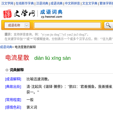
汉文学网
|
在线新华字典
|
汉语词典
|
成语词典
|
中文转拼音
|
文言文字典
|
繁体字转
成语名称
提示：
支持拼音查询，例：“yi yan jiu ding”;“yi1 yan2 jiu3 ding3”。
在关键字中加“?”或“*”可模糊查询，分别表示一个或多个汉字占位，例：“?言九鼎” ;“?言
成语词典
>
电流星散的解释
电流星散
diàn liú xīng sàn
词典解释
[成语解释]
比喻迅速消散。
[典故出处]
清·沈起凤《谐铎·獭祭》：“鹯曰：‘君善捕鱼，我善捕
获一。’”
[常用程度]
一般
[感情色彩]
褒义词