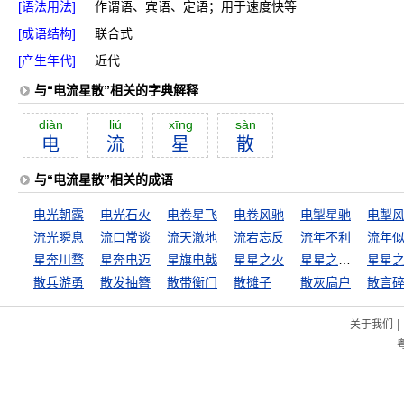
[语法用法]
作谓语、宾语、定语；用于速度快等
[成语结构]
联合式
[产生年代]
近代
与“电流星散”相关的字典解释
diàn
liú
xīng
sàn
电
流
星
散
与“电流星散”相关的成语
电光朝露
电光石火
电卷星飞
电卷风驰
电掣星驰
电掣
流光瞬息
流口常谈
流天澈地
流宕忘反
流年不利
流年
星奔川骛
星奔电迈
星旗电戟
星星之火
星星之火，可以燎原
散兵游勇
散发抽簪
散带衡门
散摊子
散灰扃户
散言
|
关于我们
粤