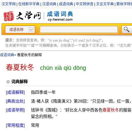
汉文学网
|
在线新华字典
|
汉语词典
|
成语词典
|
中文转拼音
|
文言文字典
|
繁体字转
成语名称
提示：
支持拼音查询，例：“yi yan jiu ding”;“yi1 yan2 jiu3 ding3”。
在关键字中加“?”或“*”可模糊查询，分别表示一个或多个汉字占位，例：“?言九鼎” ;“?言
成语词典
>
春夏秋冬的解释
春夏秋冬
chūn xià qiū dōng
词典解释
[成语解释]
指四季或一年
[典故出处]
清·褚人获《隋唐演义》第28回：“只见绿一团，红一簇
[成语举例]
钱钟书《围城》：“好比女人穿中西各色
春夏秋冬
的服装
留念的照相。”
[常用程度]
常用