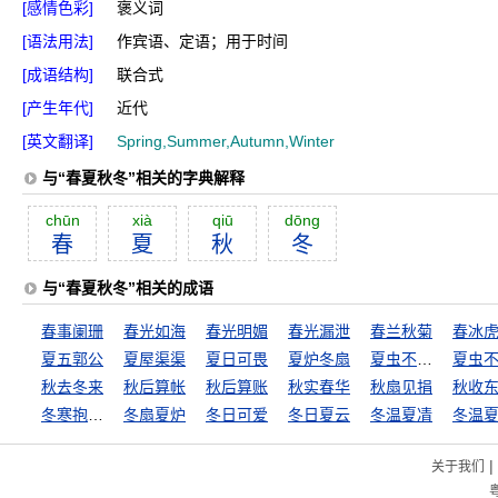
[感情色彩]
褒义词
[语法用法]
作宾语、定语；用于时间
[成语结构]
联合式
[产生年代]
近代
[英文翻译]
Spring,Summer,Autumn,Winter
与“春夏秋冬”相关的字典解释
chūn
xià
qiū
dōng
春
夏
秋
冬
与“春夏秋冬”相关的成语
春事阑珊
春光如海
春光明媚
春光漏泄
春兰秋菊
春冰
夏五郭公
夏屋渠渠
夏日可畏
夏炉冬扇
夏虫不可以语冰
秋去冬来
秋后算帐
秋后算账
秋实春华
秋扇见捐
秋收
冬寒抱冰，夏热握火
冬扇夏炉
冬日可爱
冬日夏云
冬温夏凊
冬温
|
关于我们
粤