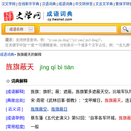
汉文学网
|
在线新华字典
|
汉语词典
|
成语词典
|
中文转拼音
|
文言文字典
|
繁体字转
成语名称
提示：
支持拼音查询，例：“yi yan jiu ding”;“yi1 yan2 jiu3 ding3”。
在关键字中加“?”或“*”可模糊查询，分别表示一个或多个汉字占位，例：“?言九鼎” ;“?言
成语词典
>
旌旗蔽天的解释
旌旗蔽天
jīng qí bì tiān
词典解释
[成语解释]
旌旗：旗帜；蔽：遮蔽。旌旗繁多遮蔽天空。比喻军队
[典故出处]
宋·周密《武林旧事·御教》：“戈甲耀日，
旌旗蔽天
，连
[ 近义词 ]
旌旗蔽空
、
旌旗蔽日
[成语举例]
蔡东藩《五代史演义》第52回：“自率各军环城，
旌旗蔽
[常用程度]
一般