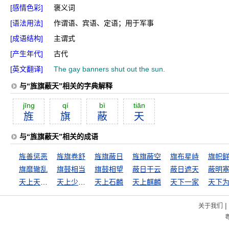
[感情色彩]
褒义词
[语法用法]
作谓语、宾语、定语；用于军事
[成语结构]
主谓式
[产生年代]
古代
[英文翻译]
The gay banners shut out the sun.
与“旌旗蔽天”相关的字典解释
jīng
qí
bì
tiān
旌
旗
蔽
天
与“旌旗蔽天”相关的成语
旌善惩恶
旌旗卷舒
旌旗蔽日
旌旗蔽空
旗布星峙
旗帜
旗靡辙乱
旗鼓相当
旗鼓相望
蔽日干云
蔽日遮天
蔽明
天上天下，惟我独尊
天上少有，地下难寻
天上石麟
天上麒麟
天下一家
天下
|
关于我们
粤