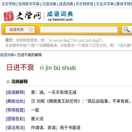
汉文学网
|
在线新华字典
|
汉语词典
|
成语词典
|
中文转拼音
|
文言文字典
|
繁体字转
成语名称
提示：
支持拼音查询，例：“yi yan jiu ding”;“yi1 yan2 jiu3 ding3”。
在关键字中加“?”或“*”可模糊查询，分别表示一个或多个汉字占位，例：“?言九鼎” ;“?言
成语词典
>
日进不衰的解释
日进不衰
rì jìn bù shuāi
词典解释
[成语解释]
衰：减。一天天有增无减
[典故出处]
汉·刘桓《赐南奥王赵佗传》：“高后自临事，不幸有疾
[常用程度]
一般
[感情色彩]
褒义词
[语法用法]
作谓语、宾语；用于书面语