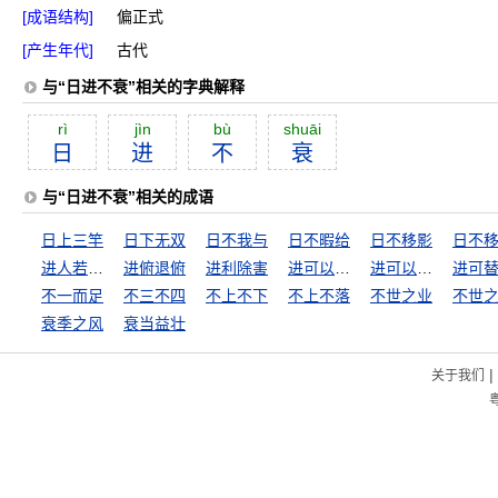
[成语结构]
偏正式
[产生年代]
古代
与“日进不衰”相关的字典解释
rì
jìn
bù
shuāi
日
进
不
衰
与“日进不衰”相关的成语
日上三竿
日下无双
日不我与
日不暇给
日不移影
日不
进人若将加诸膝，退人若将坠诸渊
进俯退俯
进利除害
进可以攻，据可以守
进可以攻，退可以守
进可
不一而足
不三不四
不上不下
不上不落
不世之业
不世
衰季之风
衰当益壮
|
关于我们
粤