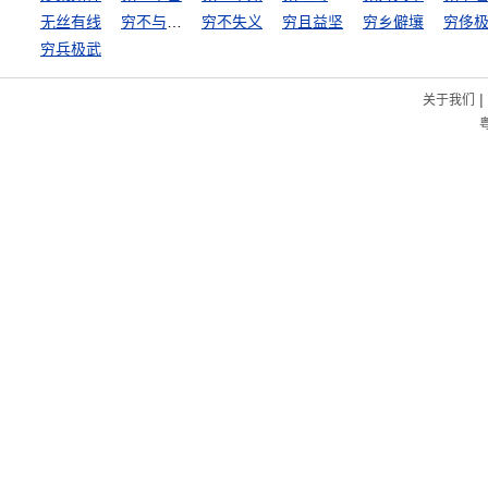
无丝有线
穷不与富斗，富不与官斗
穷不失义
穷且益坚
穷乡僻壤
穷侈
穷兵极武
|
关于我们
粤