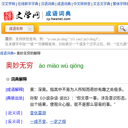
汉文学网
|
在线新华字典
|
汉语词典
|
成语词典
|
中文转拼音
|
文言文字典
|
繁体字转
成语名称
提示：
支持拼音查询，例：“yi yan jiu ding”;“yi1 yan2 jiu3 ding3”。
在关键字中加“?”或“*”可模糊查询，分别表示一个或多个汉字占位，例：“?言九鼎” ;“?言
成语词典
>
奥妙无穷的解释
奥妙无穷
ào miào wú qióng
词典解释
[成语解释]
奥：深奥。指其中不易为人所知而奇妙有趣之处极多。
[典故出处]
孙犁《小说杂谈·谈比》：“但文章一事，涉及意识形态
出个结果，使观众心服，就不是那么容易的事。”
[ 近义词 ]
变化莫测
[ 反义词 ]
一成不变
、
一定之规