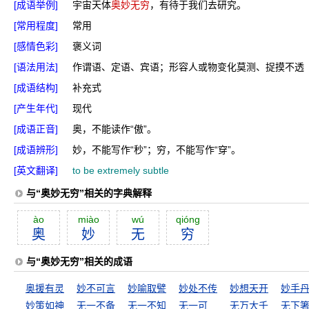
[成语举例]
宇宙天体
奥妙无穷
，有待于我们去研究。
[常用程度]
常用
[感情色彩]
褒义词
[语法用法]
作谓语、定语、宾语；形容人或物变化莫测、捉摸不透
[成语结构]
补充式
[产生年代]
现代
[成语正音]
奥，不能读作“傲”。
[成语辨形]
妙，不能写作“秒”；穷，不能写作“穿”。
[英文翻译]
to be extremely subtle
与“奥妙无穷”相关的字典解释
ào
miào
wú
qióng
奥
妙
无
穷
与“奥妙无穷”相关的成语
奥援有灵
妙不可言
妙喻取譬
妙处不传
妙想天开
妙手
妙策如神
无一不备
无一不知
无一可
无万大千
无下