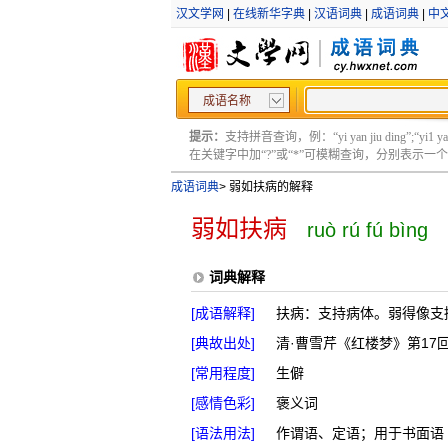
汉文学网
|
在线新华字典
|
汉语词典
|
成语词典
|
中
成语名称
提示：
支持拼音查询，例：“yi yan jiu ding”;“yi1 yan2
在关键字中加“?”或“*”可模糊查询，分别表示一个或多
成语词典
>
弱如扶病的解释
弱如扶病
ruò rú fú bìng
词典解释
[成语解释]
扶病：支持病体。弱得像支
[典故出处]
清·曹雪芹《红楼梦》第17
[常用程度]
生僻
[感情色彩]
褒义词
[语法用法]
作谓语、定语；用于书面语