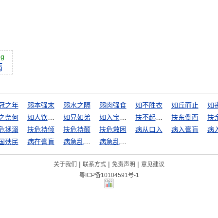
ng
病
冠之年
弱本强末
弱水之隔
弱肉强食
如不胜衣
如丘而止
如
之奈何
如人饮水，冷暖自知
如兄如弟
如入宝山空手回
扶不起的阿斗
扶东倒西
扶
危拯溺
扶危持倾
扶危持颠
扶危救困
病从口入
病入膏肓
病
国殃民
病在膏肓
病急乱投医
病急乱求医
|
|
|
关于我们
联系方式
免责声明
意见建议
粤ICP备10104591号-1