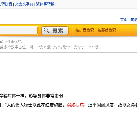
文转拼音
|
文言文字典
|
繁体字转换
首页
|
成
按拼音检索
按部首检索
 jiu3 ding3”。
个汉字占位，例：“?言九鼎” ;“?言?鼎”;“一言??”;“一言*”等。
撑着病体一样。形容身体非常虚弱
回：“大约骚人咏士以此花红若施脂，
弱如扶病
，近乎闺阁风度，故以女命名