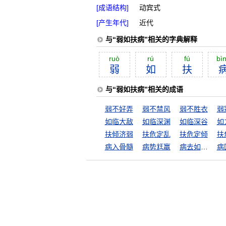
[成语结构]
动宾式
[产生年代]
近代
与“弱如扶病”相关的字典解释
ruò
rú
fú
bì
弱
如
扶
与“弱如扶病”相关的成语
弱不好弄
弱不禁风
弱不胜衣
弱
如临大敌
如临深渊
如临深谷
如
扶倾济弱
扶危定乱
扶危定倾
扶
病入骨髓
病势尪羸
病去如抽丝
病