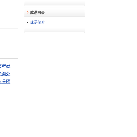
成语附录
成语简介
丧考妣
余海外
入骨隨