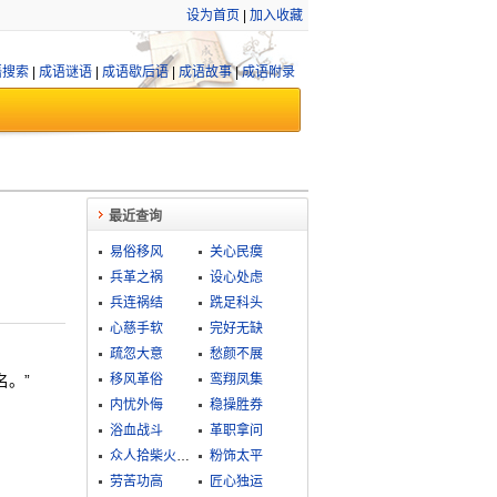
设为首页
|
加入收藏
语搜索
|
成语谜语
|
成语歇后语
|
成语故事
|
成语附录
最近查询
易俗移风
关心民瘼
兵革之祸
设心处虑
兵连祸结
跣足科头
心慈手软
完好无缺
疏忽大意
愁颜不展
。”
移风革俗
鸾翔凤集
内忧外侮
稳操胜券
浴血战斗
革职拿问
众人拾柴火焰高
粉饰太平
劳苦功高
匠心独运