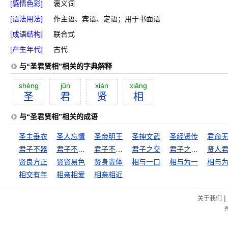
[感情色彩]
褒义词
[语法用法]
作主语、宾语、定语；用于书面语
[成语结构]
联合式
[产生年代]
古代
与“圣君贤相”相关的字典解释
shèng
jūn
xián
xiāng
圣
君
贤
相
与“圣君贤相”相关的成语
圣主垂衣
圣人忘情
圣帝明王
圣神文武
圣经贤传
君命
君子不器
君子不夺人之好
君子不究既往
君子之交
君子之交接如水
贤人
贤良方正
贤贤易色
贤身贵体
相与一口
相与为一
相与
相交有年
相亲相爱
相亲相近
|
关于我们
粤