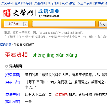
汉文学网
|
在线新华字典
|
汉语词典
|
成语词典
|
中文转拼音
|
文言文字典
|
繁体字转
成语名称
提示：
支持拼音查询，例：“yi yan jiu ding”;“yi1 yan2 jiu3 ding3”。
在关键字中加“?”或“*”可模糊查询，分别表示一个或多个汉字占位，例：“?言九鼎” ;“?言
成语词典
>
圣君贤相的解释
圣君贤相
shèng jīng xián xiàng
词典解释
[成语解释]
圣明的君主与贤良的辅佐大臣。有君臣相契意。相，辅
[典故出处]
《荀子·富国》：“若夫兼而覆之，兼而爱之，兼而制之
事也。”
[成语举例]
唐有天下二百年矣。
圣君贤相
相踵。★唐韩愈《答刘秀
[常用程度]
一般