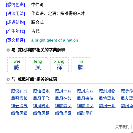
[感情色彩]
中性词
[语法用法]
作宾语、定语；指难得的人才
[成语结构]
联合式
[产生年代]
古代
[英文翻译]
a bright talent of a nation
与“威凤祥麟”相关的字典解释
wēi
fèng
xiáng
lín
威
凤
祥
麟
与“威凤祥麟”相关的成语
威仪孔时
威信扫地
威凤一羽
威凤片羽
威刑肃物
威尊
凤冠霞帔
凤凰于飞
凤凰在笯
凤凰来仪
凤协鸾和
凤友
祥云瑞气
祥风时雨
祥麟威凤
祥麟瑞凤
麟凤一毛
麟凤
麟角凤觜
麟角凤距
麟角虎翅
麟趾呈祥
|
关于我们