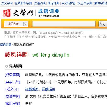
汉文学网
|
在线新华字典
|
汉语词典
|
成语词典
|
中文转拼音
|
文言文字典
|
繁体字转
成语名称
提示：
支持拼音查询，例：“yi yan jiu ding”;“yi1 yan2 jiu3 ding3”。
在关键字中加“?”或“*”可模糊查询，分别表示一个或多个汉字占位，例：“?言九鼎” ;“?言
成语词典
>
威凤祥麟的解释
威凤祥麟
wēi fèng xiáng lín
词典解释
[成语解释]
麒麟和凤凰，古代传说是吉祥的象征，只有在太平盛世
[典故出处]
《宋书·符瑞志中》：“元康四年，南郡获威风。”《宋史
[ 近义词 ]
祥麟威凤
、
祥麟瑞凤
[成语举例]
清·文康《儿女英雄传》第五回：“遇见正人，任是贫寒
[常用程度]
生僻