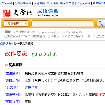
汉文学网
|
在线新华字典
|
汉语词典
|
成语词典
|
中文转拼音
|
文言文字典
|
繁体字转
成语名称
提示：
支持拼音查询，例：“yi yan jiu ding”;“yi1 yan2 jiu3 ding3”。
在关键字中加“?”或“*”可模糊查询，分别表示一个或多个汉字占位，例：“?言九鼎” ;“?言
成语词典
>
故作姿态的解释
故作姿态
gù zuò zī tài
词典解释
[成语解释]
指假装具有艺术效果的姿势或假装的模样
[典故出处]
王朔《永失我爱》：“‘我就喜欢你这样。’我冲她背影嚷
[ 近义词 ]
装模作样
[成语举例]
徐贵祥《历史的天空》第26章：“你不会认为我是
故作姿
[常用程度]
常用