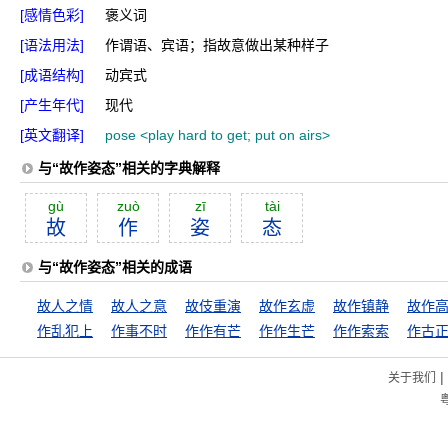
[感情色彩]
褒义词
[语法用法]
作谓语、宾语；指故意做出某种样子
[成语结构]
动宾式
[产生年代]
现代
[英文翻译]
pose <play hard to get; put on airs>
与“故作姿态”相关的字典解释
gù
zuò
zī
tài
故
作
姿
态
与“故作姿态”相关的成语
故人之情
故人之意
故伎重演
故作玄虚
故作镇静
故作
作乱犯上
作事不时
作作有芒
作作生芒
作作索索
作古
|
关于我们
粤