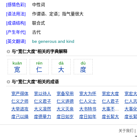
[感情色彩]
中性词
[语法用法]
作谓语、定语；指气量很大
[成语结构]
联合式
[产生年代]
古代
[英文翻译]
be generous and kind
与“宽仁大度”相关的字典解释
kuān
rén
dà
dù
宽
仁
大
度
与“宽仁大度”相关的成语
宽严得体
宽以待人
宽备窄用
宽大为怀
宽宏大度
宽宏
仁义之师
仁义君子
仁义道德
仁人义士
仁人君子
仁人
大举进攻
大义凛然
大义灭亲
大书特书
大事不糊涂
大事
度己以绳
度德量力
度日如岁
度日如年
度长絜大
度长
|
关于我们