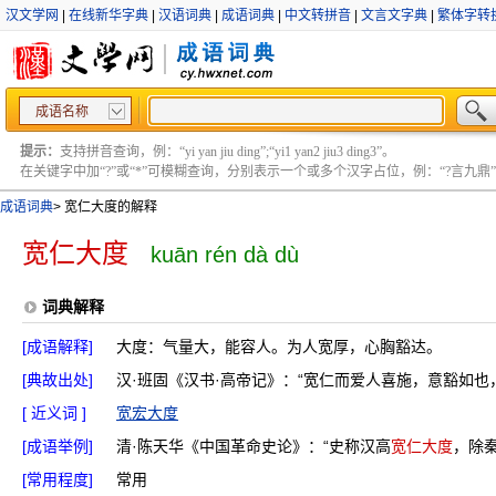
汉文学网
|
在线新华字典
|
汉语词典
|
成语词典
|
中文转拼音
|
文言文字典
|
繁体字转
成语名称
提示：
支持拼音查询，例：“yi yan jiu ding”;“yi1 yan2 jiu3 ding3”。
在关键字中加“?”或“*”可模糊查询，分别表示一个或多个汉字占位，例：“?言九鼎” ;“?言
成语词典
>
宽仁大度的解释
宽仁大度
kuān rén dà dù
词典解释
[成语解释]
大度：气量大，能容人。为人宽厚，心胸豁达。
[典故出处]
汉·班固《汉书·高帝记》：“宽仁而爱人喜施，意豁如也
[ 近义词 ]
宽宏大度
[成语举例]
清·陈天华《中国革命史论》：“史称汉高
宽仁大度
，除
[常用程度]
常用