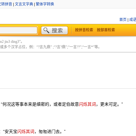
文转拼音
|
文言文字典
|
繁体字转换
首页
|
成
按拼音检索
按部首检索
 jiu3 ding3”。
个汉字占位，例：“?言九鼎” ;“?言?鼎”;“一言??”;“一言*”等。
：“何况这等事本来是缜密的，或者定伯故意
闪烁其词
，更未可定。”
：“安天宝
闪烁其词
，匆匆进门去。”