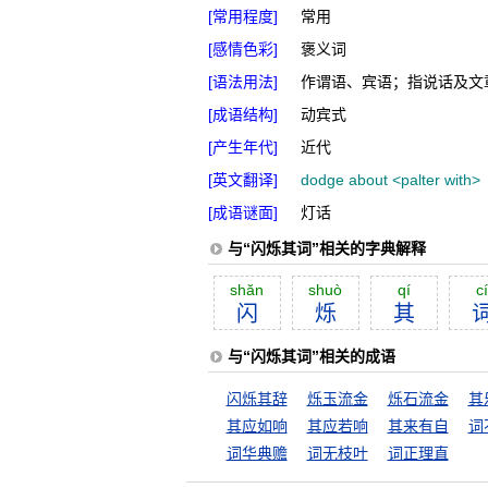
[常用程度]
常用
[感情色彩]
褒义词
[语法用法]
作谓语、宾语；指说话及文
[成语结构]
动宾式
[产生年代]
近代
[英文翻译]
dodge about <palter with>
[成语谜面]
灯话
与“闪烁其词”相关的字典解释
shăn
shuò
qí
cí
闪
烁
其
与“闪烁其词”相关的成语
闪烁其辞
烁玉流金
烁石流金
其
其应如响
其应若响
其来有自
词
词华典赡
词无枝叶
词正理直