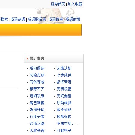
设为首页
|
加入收藏
语搜索
|
成语谜语
|
成语歇后语
|
成语故事
|
成语附录
最近查询
瑶池阆苑
运策决机
忽隐忽现
七步成诗
同休等戚
指挥若定
稂莠不齐
穷贵极富
遗闻琐事
穷阎漏屋
尾巴难藏
骈首就戮
发擿奸伏
敢不如命
行所无事
脱袍退位
必由之路
不求有功，但求无过
大权旁落
打野鸭子