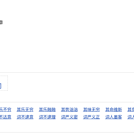
章
词
乐不穷
其乐无穷
其乐融融
其势汹汹
其味无穷
其命维新
其
不达意
词不逮意
词不逮理
词严义密
词严义正
词人墨客
词