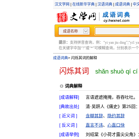
汉文学网
|
在线新华字典
|
汉语词典
|
成语词典
|
中
成语名称
提示：
支持拼音查询，例：“yi yan jiu ding”;“yi1 yan2
在关键字中加“?”或“*”可模糊查询，分别表示一个或多
成语词典
>
闪烁其词的解释
闪烁其词
shǎn shuò qí cí
词典解释
[成语解释]
言语遮遮掩掩，吞吞吐吐。
[典故出处]
清·吴趼人《痛史》第25回
[ 近义词 ]
含糊其辞
、
隐约其辞
[ 反义词 ]
直言不讳
、
心直口快
[成语举例]
刘绍棠《小荷才露尖尖角》