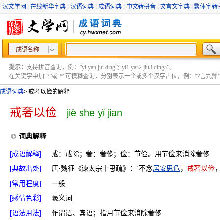
汉文学网
|
在线新华字典
|
汉语词典
|
成语词典
|
中文转拼音
|
文言文字典
|
繁体字转
成语名称
提示：
支持拼音查询，例：“yi yan jiu ding”;“yi1 yan2 jiu3 ding3”。
在关键字中加“?”或“*”可模糊查询，分别表示一个或多个汉字占位，例：“?言九鼎” ;“?言
成语词典
>
戒奢以俭的解释
戒奢以俭
jiè shē yǐ jiān
词典解释
[成语解释]
戒：戒除；奢：奢侈；俭：节俭。用节俭来消除奢侈
[典故出处]
唐·魏征《谏太宗十思疏》：“不念
居安思危
，
戒奢以俭
[常用程度]
一般
[感情色彩]
褒义词
[语法用法]
作谓语、宾语；指用节俭来消除奢侈