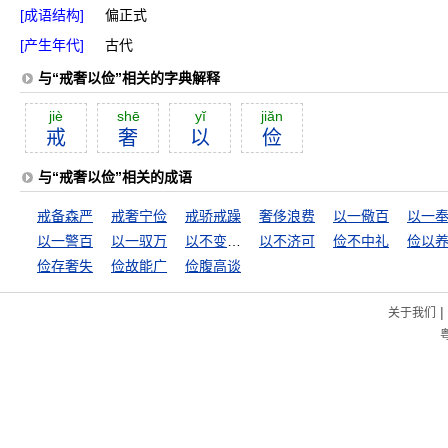
[成语结构]
偏正式
[产生年代]
古代
与“戒奢以俭”相关的字典解释
jiè
shē
yĭ
jiăn
戒
奢
以
俭
与“戒奢以俭”相关的成语
戒备森严
戒奢宁俭
戒骄戒躁
奢侈浪费
以一儆百
以一
以一警百
以一驭万
以不变应万变
以不济可
俭不中礼
俭以
俭存奢失
俭故能广
俭腹高谈
|
关于我们
粤