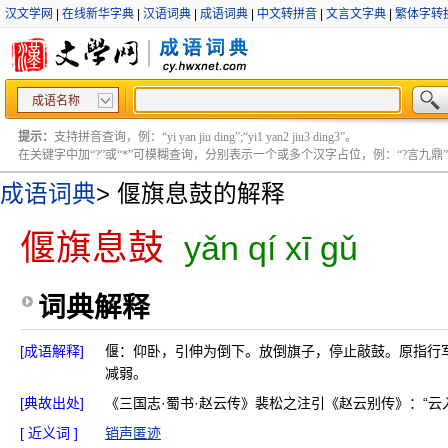
汉文学网
|
在线新华字典
|
汉语词典
|
成语词典
|
中文转拼音
|
文言文字典
|
繁体字转
成语名称
提示：
支持拼音查询，例：“yi yan jiu ding”;“yi1 yan2 jiu3 ding3”。
在关键字中加“?”或“*”可模糊查询，分别表示一个或多个汉字占位，例：“?言九鼎” ;“?言
成语词典
>
偃旗息鼓的解释
偃旗息鼓
yǎn qí xī gǔ
词典解释
[成语解释]
偃：仰卧，引伸为倒下。放倒旗子，停止敲鼓。原指行
减弱。
[典故出处]
《三国志·蜀书·赵云传》裴松之注引《赵云别传》：“
[ 近义词 ]
销声匿迹