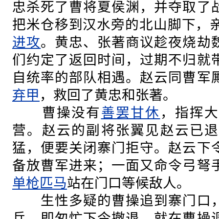
忠杀死了曹将夏侯渊，并夺取了
把米仓移到汉水旁的北山脚下，亲
进攻
。黄忠、张著商议趁夜烧劫
们约定了返回时间，过期不归就
自统率的部队相遇。赵云同曹军
弃甲
，救回了黄忠和张著。
曹操没有
善罢甘休
，指挥大
营。赵云的副将张翼见赵云已退
猛，便要关闭寨门拒守。赵云下
备放曹军进来；一面又命令弓弩
单枪匹马
站在门口等候敌人。
生性多疑的曹操追到寨门口，
兵，即匆忙下令撤退。就在曹操