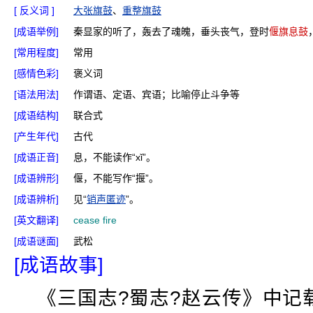
[ 反义词 ]
大张旗鼓
、
重整旗鼓
[成语举例]
秦显家的听了，轰去了魂魄，垂头丧气，登时
偃旗息鼓
[常用程度]
常用
[感情色彩]
褒义词
[语法用法]
作谓语、定语、宾语；比喻停止斗争等
[成语结构]
联合式
[产生年代]
古代
[成语正音]
息，不能读作“xǐ”。
[成语辨形]
偃，不能写作“揠”。
[成语辨析]
见“
销声匿迹
”。
[英文翻译]
cease fire
[成语谜面]
武松
[成语故事]
《三国志?蜀志?赵云传》中记