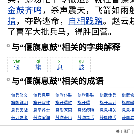
金鼓齐鸣
，杀声震天，飞箭如雨
措
，夺路逃命，
自相践踏
。赵云
了曹军大批兵马，得胜回营。
与“偃旗息鼓”相关的字典解释
yăn
qí
xī
gŭ
偃
旗
息
鼓
与“偃旗息鼓”相关的成语
偃兵修文
偃兵息甲
偃旗仆鼓
偃旗卧鼓
偃武休兵
偃武
旗帜鲜明
旗开取胜
旗开得胜
旗开得胜，马到成功
旗开马到
旗靡
息兵罢战
息军养士
息影家园
息怒停瞋
息息相关
息息
鼓刀屠者
鼓吹喧阗
鼓吻奋爪
鼓吻弄舌
鼓唇咋舌
鼓唇
|
关于我们