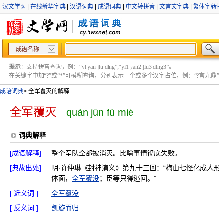
汉文学网
|
在线新华字典
|
汉语词典
|
成语词典
|
中文转拼音
|
文言文字典
|
繁体字转
成语名称
提示：
支持拼音查询，例：“yi yan jiu ding”;“yi1 yan2 jiu3 ding3”。
在关键字中加“?”或“*”可模糊查询，分别表示一个或多个汉字占位，例：“?言九鼎” ;“?言
成语词典
>
全军覆灭的解释
全军覆灭
quán jūn fù miè
词典解释
[成语解释]
整个军队全部被消灭。比喻事情彻底失败。
[典故出处]
明·许仲琳《封神演义》第九十三回：“梅山七怪化成人
体面，
全军覆没
；臣等只得逃回。”
[ 近义词 ]
全军覆没
[ 反义词 ]
凯旋而归