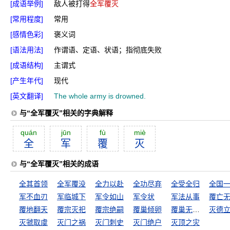
[成语举例]
敌人被打得
全军覆灭
[常用程度]
常用
[感情色彩]
褒义词
[语法用法]
作谓语、定语、状语；指彻底失败
[成语结构]
主谓式
[产生年代]
现代
[英文翻译]
The whole army is drowned.
与“全军覆灭”相关的字典解释
quán
jūn
fù
miè
全
军
覆
灭
与“全军覆灭”相关的成语
全其首领
全军覆没
全力以赴
全功尽弃
全受全归
军不血刃
军临城下
军令如山
军令状
军法从事
覆亡
覆地翻天
覆宗灭祀
覆宗绝嗣
覆巢倾卵
覆巢无完卵
灭德
灭虢取虞
灭门之祸
灭门刺史
灭门绝户
灭顶之灾