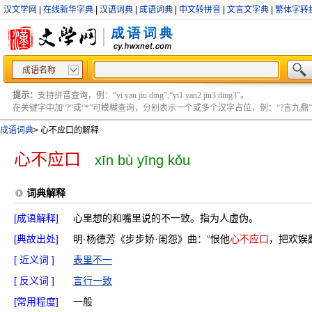
汉文学网
|
在线新华字典
|
汉语词典
|
成语词典
|
中文转拼音
|
文言文字典
|
繁体字转
成语名称
提示：
支持拼音查询，例：“yi yan jiu ding”;“yi1 yan2 jiu3 ding3”。
在关键字中加“?”或“*”可模糊查询，分别表示一个或多个汉字占位，例：“?言九鼎” ;“?言
成语词典
>
心不应口的解释
心不应口
xīn bù yīng kǒu
词典解释
[成语解释]
心里想的和嘴里说的不一致。指为人虚伪。
[典故出处]
明·杨德芳《步步娇·闺怨》曲：“恨他
心不应口
，把欢娱
[ 近义词 ]
表里不一
[ 反义词 ]
言行一致
[常用程度]
一般