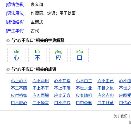
[感情色彩]
褒义词
[语法用法]
作谓语、定语；用于处事
[成语结构]
主谓式
[产生年代]
古代
与“心不应口”相关的字典解释
xīn
bù
yīng
kŏu
心
不
应
口
与“心不应口”相关的成语
心上心下
心不两用
心不在焉
心不由主
心不由己
心不
不三不四
不上不下
不上不落
不世之业
不世之仇
不世
应付裕如
应刃而解
应变无方
应变随机
应名点卯
应图
口不应心
口不择言
口不绝吟
口中蚤虱
口中雌黄
口传
|
关于我们
粤