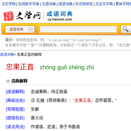
汉文学网
|
在线新华字典
|
汉语词典
|
成语词典
|
中文转拼音
|
文言文字典
|
繁体字转
成语名称
提示：
支持拼音查询，例：“yi yan jiu ding”;“yi1 yan2 jiu3 ding3”。
在关键字中加“?”或“*”可模糊查询，分别表示一个或多个汉字占位，例：“?言九鼎” ;“?言
成语词典
>
忠果正直的解释
忠果正直
zhōng guǒ zhèng zhí
词典解释
[成语解释]
忠诚果断，持正刚直
[典故出处]
汉·孔融《荐祢衡表》：“
忠果正直
，志怀霜雪。”
[常用程度]
生僻
[感情色彩]
褒义词
[语法用法]
作谓语、定语；用于书面语